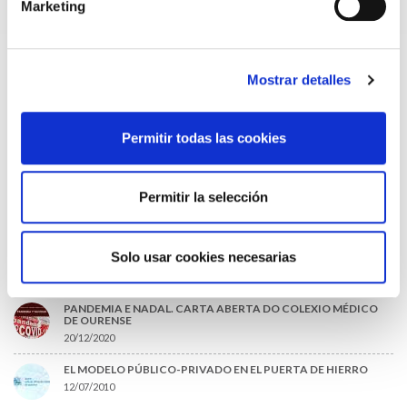
URGENCIAS DEL CHUO
Marketing
09/07/2026
INFORME SOBRE LA CONSOLIDACIÓN DE GRADO A LAS/LOS
COLEGIADAS/OS EN ACTIVO QUE HAN EJERCIDO O EJERCEN
PUESTOS DE JEFATURA / DIRECCIÓN / COORDINACIÓN
Mostrar detalles
03/07/2026
DISPONIBLE LA GRABACIÓN DE LA JORNADA «SALUD,
SOSTENIBILIDAD Y SISTEMA SANITARIO: UN COMPROMISO
Permitir todas las cookies
DE PAÍS»
22/06/2026
Permitir la selección
LO MÁS LEÍDO
ACLARACIONES PARA LA CUMPLIMENTACIÓN DEL NUEVO
Solo usar cookies necesarias
CERTIFICADO DE DEFUNCIÓN
27/10/2020
PANDEMIA E NADAL. CARTA ABERTA DO COLEXIO MÉDICO
DE OURENSE
20/12/2020
EL MODELO PÚBLICO-PRIVADO EN EL PUERTA DE HIERRO
12/07/2010