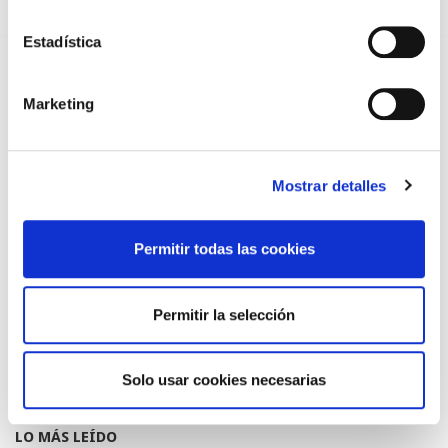
TRÁFICO SUPRIME LAS EXENCIONES MÉDICAS PARA EL USO
DEL CASCO Y DEL CINTURÓN DE SEGURIDAD
Estadística
13/07/2026
EL AUMENTO DE PRIMAS A MUFACE NO MEJORA LAS
CONDICIONES DE LOS MÉDICOS QUE ATIENDEN A
Marketing
MUTUALISTAS
09/07/2026
EL COLEGIO DE MÉDICOS DE OURENSE EXIGE MEDIDAS
URGENTES ANTE LA SITUACIÓN CRÍTICA DEL SERVICIO DE
Mostrar detalles
URGENCIAS DEL CHUO
09/07/2026
Permitir todas las cookies
INFORME SOBRE LA CONSOLIDACIÓN DE GRADO A LAS/LOS
COLEGIADAS/OS EN ACTIVO QUE HAN EJERCIDO O EJERCEN
PUESTOS DE JEFATURA / DIRECCIÓN / COORDINACIÓN
03/07/2026
Permitir la selección
DISPONIBLE LA GRABACIÓN DE LA JORNADA «SALUD,
SOSTENIBILIDAD Y SISTEMA SANITARIO: UN COMPROMISO
DE PAÍS»
22/06/2026
Solo usar cookies necesarias
LO MÁS LEÍDO