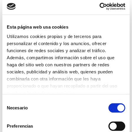
DESTACADAS
Esta página web usa cookies
SANIDAD CREA UN DIPLOMA OFICIAL PARA RECONOCER LA
LABOR DE LOS TUTORES DE RESIDENTES
Utilizamos cookies propias y de terceros para
06/08/2026
personalizar el contenido y los anuncios, ofrecer
funciones de redes sociales y analizar el tráfico.
LA ALIANZA MÉDICA POR LA SALUD PLANETARIA SE ADHIERE
AL PACTO DE ESTADO FRENTE A LA EMERGENCIA CLIMÁTICA
Además, compartimos información sobre el uso que
03/08/2026
haga del sitio web con nuestros partners de redes
sociales, publicidad y análisis web, quienes pueden
PREMIOS DE LA REAL ACADEMIA DE MEDICINA DE GALICIA
2026
combinarla con otra información que les haya
31/07/2026
proporcionado o que hayan recopilado a partir del uso
CARTA DEL PRESIDENTE DE MUTUAL MÉDICA SOBRE LA
que haya hecho de sus servicios.
REFORMA DE LAS MUTUALIDADES ALTERNATIVAS Y LA
PASARELA AL RETA
Selección
28/07/2026
Necesario
de
EL COLEGIO MÉDICO DE OURENSE CONVOCA EL I CERTAMEN
consentimiento
DE CASOS CLÍNICOS PARA MÉDICOS INTERNOS RESIDENTES
(MIR)
Preferencias
22/07/2026