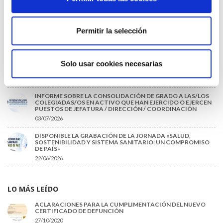
EL AUMENTO DE PRIMAS A MUFACE NO MEJORA LAS
CONDICIONES DE LOS MÉDICOS QUE ATIENDEN A
MUTUALISTAS
Permitir la selección
09/07/2026
EL COLEGIO DE MÉDICOS DE OURENSE EXIGE MEDIDAS
URGENTES ANTE LA SITUACIÓN CRÍTICA DEL SERVICIO DE
Solo usar cookies necesarias
URGENCIAS DEL CHUO
09/07/2026
INFORME SOBRE LA CONSOLIDACIÓN DE GRADO A LAS/LOS
COLEGIADAS/OS EN ACTIVO QUE HAN EJERCIDO O EJERCEN
PUESTOS DE JEFATURA / DIRECCIÓN / COORDINACIÓN
03/07/2026
DISPONIBLE LA GRABACIÓN DE LA JORNADA «SALUD,
SOSTENIBILIDAD Y SISTEMA SANITARIO: UN COMPROMISO
DE PAÍS»
22/06/2026
LO MÁS LEÍDO
ACLARACIONES PARA LA CUMPLIMENTACIÓN DEL NUEVO
CERTIFICADO DE DEFUNCIÓN
27/10/2020