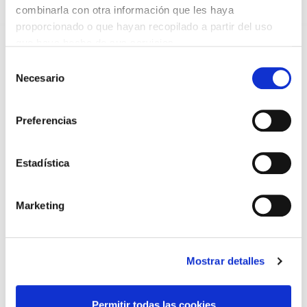
combinarla con otra información que les haya
DESTACADAS
proporcionado o que hayan recopilado a partir del uso
SANIDAD CREA UN DIPLOMA OFICIAL PARA RECONOCER LA
que haya hecho de sus servicios.
LABOR DE LOS TUTORES DE RESIDENTES
06/08/2026
Selección
Necesario
de
LA ALIANZA MÉDICA POR LA SALUD PLANETARIA SE ADHIERE
AL PACTO DE ESTADO FRENTE A LA EMERGENCIA CLIMÁTICA
consentimiento
03/08/2026
Preferencias
PREMIOS DE LA REAL ACADEMIA DE MEDICINA DE GALICIA
2026
31/07/2026
Estadística
CARTA DEL PRESIDENTE DE MUTUAL MÉDICA SOBRE LA
REFORMA DE LAS MUTUALIDADES ALTERNATIVAS Y LA
PASARELA AL RETA
Marketing
28/07/2026
EL COLEGIO MÉDICO DE OURENSE CONVOCA EL I CERTAMEN
DE CASOS CLÍNICOS PARA MÉDICOS INTERNOS RESIDENTES
(MIR)
Mostrar detalles
22/07/2026
TRÁFICO SUPRIME LAS EXENCIONES MÉDICAS PARA EL USO
DEL CASCO Y DEL CINTURÓN DE SEGURIDAD
Permitir todas las cookies
13/07/2026