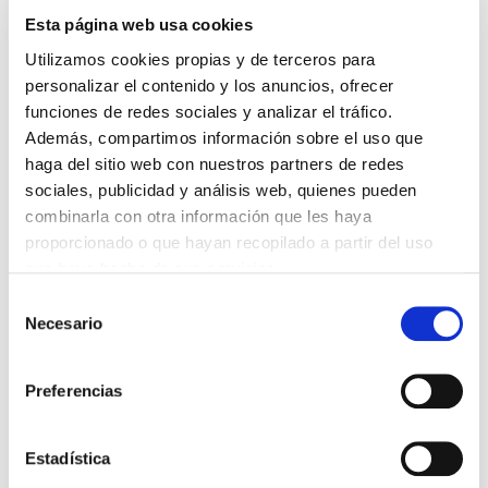
06/08/2026
Esta página web usa cookies
LA ALIANZA MÉDICA POR LA SALUD PLANETARIA SE ADHIERE
AL PACTO DE ESTADO FRENTE A LA EMERGENCIA CLIMÁTICA
Utilizamos cookies propias y de terceros para
03/08/2026
personalizar el contenido y los anuncios, ofrecer
funciones de redes sociales y analizar el tráfico.
PREMIOS DE LA REAL ACADEMIA DE MEDICINA DE GALICIA
2026
Además, compartimos información sobre el uso que
31/07/2026
haga del sitio web con nuestros partners de redes
CARTA DEL PRESIDENTE DE MUTUAL MÉDICA SOBRE LA
sociales, publicidad y análisis web, quienes pueden
REFORMA DE LAS MUTUALIDADES ALTERNATIVAS Y LA
combinarla con otra información que les haya
PASARELA AL RETA
28/07/2026
proporcionado o que hayan recopilado a partir del uso
que haya hecho de sus servicios.
EL COLEGIO MÉDICO DE OURENSE CONVOCA EL I CERTAMEN
DE CASOS CLÍNICOS PARA MÉDICOS INTERNOS RESIDENTES
Selección
(MIR)
Necesario
22/07/2026
de
consentimiento
TRÁFICO SUPRIME LAS EXENCIONES MÉDICAS PARA EL USO
DEL CASCO Y DEL CINTURÓN DE SEGURIDAD
Preferencias
13/07/2026
EL AUMENTO DE PRIMAS A MUFACE NO MEJORA LAS
CONDICIONES DE LOS MÉDICOS QUE ATIENDEN A
Estadística
MUTUALISTAS
09/07/2026