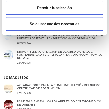
09/07/2026
Permitir la selección
EL COLEGIO DE MÉDICOS DE OURENSE EXIGE MEDIDAS
URGENTES ANTE LA SITUACIÓN CRÍTICA DEL SERVICIO DE
URGENCIAS DEL CHUO
Solo usar cookies necesarias
09/07/2026
INFORME SOBRE LA CONSOLIDACIÓN DE GRADO A LAS/LOS
COLEGIADAS/OS EN ACTIVO QUE HAN EJERCIDO O EJERCEN
PUESTOS DE JEFATURA / DIRECCIÓN / COORDINACIÓN
03/07/2026
DISPONIBLE LA GRABACIÓN DE LA JORNADA «SALUD,
SOSTENIBILIDAD Y SISTEMA SANITARIO: UN COMPROMISO
DE PAÍS»
22/06/2026
LO MÁS LEÍDO
ACLARACIONES PARA LA CUMPLIMENTACIÓN DEL NUEVO
CERTIFICADO DE DEFUNCIÓN
27/10/2020
PANDEMIA E NADAL. CARTA ABERTA DO COLEXIO MÉDICO
DE OURENSE