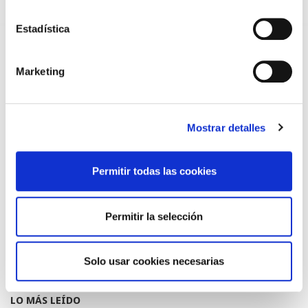
TRÁFICO SUPRIME LAS EXENCIONES MÉDICAS PARA EL USO
DEL CASCO Y DEL CINTURÓN DE SEGURIDAD
Estadística
13/07/2026
EL AUMENTO DE PRIMAS A MUFACE NO MEJORA LAS
CONDICIONES DE LOS MÉDICOS QUE ATIENDEN A
Marketing
MUTUALISTAS
09/07/2026
EL COLEGIO DE MÉDICOS DE OURENSE EXIGE MEDIDAS
URGENTES ANTE LA SITUACIÓN CRÍTICA DEL SERVICIO DE
Mostrar detalles
URGENCIAS DEL CHUO
09/07/2026
Permitir todas las cookies
INFORME SOBRE LA CONSOLIDACIÓN DE GRADO A LAS/LOS
COLEGIADAS/OS EN ACTIVO QUE HAN EJERCIDO O EJERCEN
PUESTOS DE JEFATURA / DIRECCIÓN / COORDINACIÓN
03/07/2026
Permitir la selección
DISPONIBLE LA GRABACIÓN DE LA JORNADA «SALUD,
SOSTENIBILIDAD Y SISTEMA SANITARIO: UN COMPROMISO
DE PAÍS»
22/06/2026
Solo usar cookies necesarias
LO MÁS LEÍDO