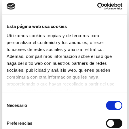
DESTACADAS
Esta página web usa cookies
SANIDAD CREA UN DIPLOMA OFICIAL PARA RECONOCER LA
Utilizamos cookies propias y de terceros para
LABOR DE LOS TUTORES DE RESIDENTES
06/08/2026
personalizar el contenido y los anuncios, ofrecer
funciones de redes sociales y analizar el tráfico.
LA ALIANZA MÉDICA POR LA SALUD PLANETARIA SE ADHIERE
AL PACTO DE ESTADO FRENTE A LA EMERGENCIA CLIMÁTICA
Además, compartimos información sobre el uso que
03/08/2026
haga del sitio web con nuestros partners de redes
sociales, publicidad y análisis web, quienes pueden
PREMIOS DE LA REAL ACADEMIA DE MEDICINA DE GALICIA
2026
combinarla con otra información que les haya
31/07/2026
proporcionado o que hayan recopilado a partir del uso
CARTA DEL PRESIDENTE DE MUTUAL MÉDICA SOBRE LA
que haya hecho de sus servicios.
REFORMA DE LAS MUTUALIDADES ALTERNATIVAS Y LA
PASARELA AL RETA
Selección
28/07/2026
Necesario
de
EL COLEGIO MÉDICO DE OURENSE CONVOCA EL I CERTAMEN
consentimiento
DE CASOS CLÍNICOS PARA MÉDICOS INTERNOS RESIDENTES
(MIR)
Preferencias
22/07/2026