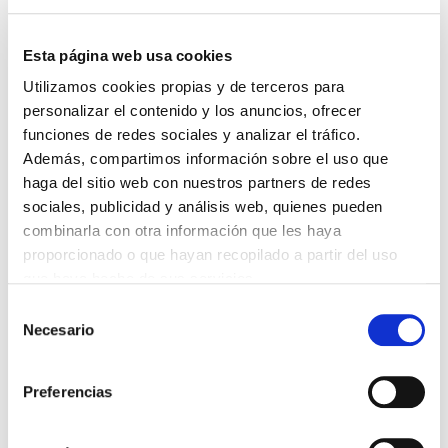
DESTACADAS
SANIDAD CREA UN DIPLOMA OFICIAL PARA RECONOCER LA
LABOR DE LOS TUTORES DE RESIDENTES
Esta página web usa cookies
06/08/2026
Utilizamos cookies propias y de terceros para
LA ALIANZA MÉDICA POR LA SALUD PLANETARIA SE ADHIERE
personalizar el contenido y los anuncios, ofrecer
AL PACTO DE ESTADO FRENTE A LA EMERGENCIA CLIMÁTICA
funciones de redes sociales y analizar el tráfico.
03/08/2026
Además, compartimos información sobre el uso que
PREMIOS DE LA REAL ACADEMIA DE MEDICINA DE GALICIA
haga del sitio web con nuestros partners de redes
2026
31/07/2026
sociales, publicidad y análisis web, quienes pueden
combinarla con otra información que les haya
CARTA DEL PRESIDENTE DE MUTUAL MÉDICA SOBRE LA
REFORMA DE LAS MUTUALIDADES ALTERNATIVAS Y LA
proporcionado o que hayan recopilado a partir del uso
PASARELA AL RETA
que haya hecho de sus servicios.
28/07/2026
Selección
EL COLEGIO MÉDICO DE OURENSE CONVOCA EL I CERTAMEN
Necesario
DE CASOS CLÍNICOS PARA MÉDICOS INTERNOS RESIDENTES
de
(MIR)
consentimiento
22/07/2026
Preferencias
TRÁFICO SUPRIME LAS EXENCIONES MÉDICAS PARA EL USO
DEL CASCO Y DEL CINTURÓN DE SEGURIDAD
13/07/2026