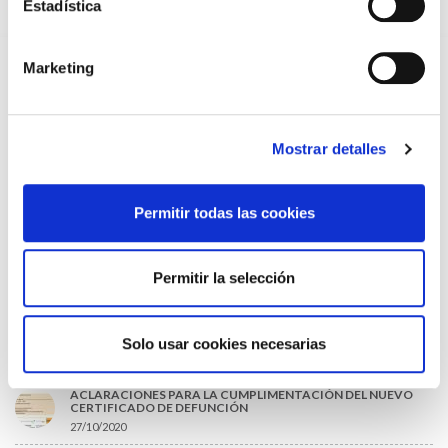
Estadística
EL AUMENTO DE PRIMAS A MUFACE NO MEJORA LAS
CONDICIONES DE LOS MÉDICOS QUE ATIENDEN A
MUTUALISTAS
09/07/2026
Marketing
EL COLEGIO DE MÉDICOS DE OURENSE EXIGE MEDIDAS
URGENTES ANTE LA SITUACIÓN CRÍTICA DEL SERVICIO DE
URGENCIAS DEL CHUO
09/07/2026
Mostrar detalles
INFORME SOBRE LA CONSOLIDACIÓN DE GRADO A LAS/LOS
COLEGIADAS/OS EN ACTIVO QUE HAN EJERCIDO O EJERCEN
PUESTOS DE JEFATURA / DIRECCIÓN / COORDINACIÓN
Permitir todas las cookies
03/07/2026
DISPONIBLE LA GRABACIÓN DE LA JORNADA «SALUD,
SOSTENIBILIDAD Y SISTEMA SANITARIO: UN COMPROMISO
Permitir la selección
DE PAÍS»
22/06/2026
Solo usar cookies necesarias
LO MÁS LEÍDO
ACLARACIONES PARA LA CUMPLIMENTACIÓN DEL NUEVO
CERTIFICADO DE DEFUNCIÓN
27/10/2020