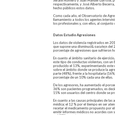
Serafín Romero y Juan Manuel Garrote, pr
respectivamente, y José Alberto Becerra
hecho públicos estos datos.
Como cada año, el Observatorio de Agres
llamamiento a todos los agentes intervin
los profesionales y, con ellos, al conjunt
Datos Estudio Agresiones
Los datos de violencia registrados en 201
que supone una disminuci& oacute;n del 2
porcentaje de agresiones que sufrieron 
En cuanto al ámbito sanitario de ejercici
este tipo de conductas violentas, con un 
producido el 13%, experimentando este úl
sobre el ámbito donde se produce la agres
parte (48%), frente a la hospitalaria (16%)
porcentaje de un 10% cada una de ellas.
De los agresores, ha aumentado el porcen
36% son pacientes programados, es decir,
15% son usuarios del centro donde se pr
En cuanto a las causas principales de las
médica; el 12 % por el tiempo en ser ate
recetar el medicamento propuesto por el p
emitir informes médicos no acordes con s