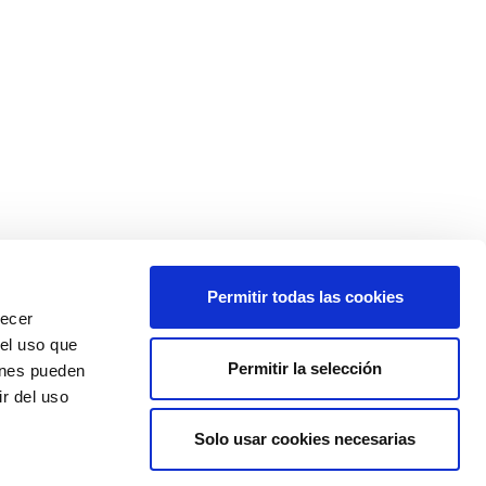
Permitir todas las cookies
recer
 el uso que
Permitir la selección
ienes pueden
r del uso
Solo usar cookies necesarias
Colexio Médicos