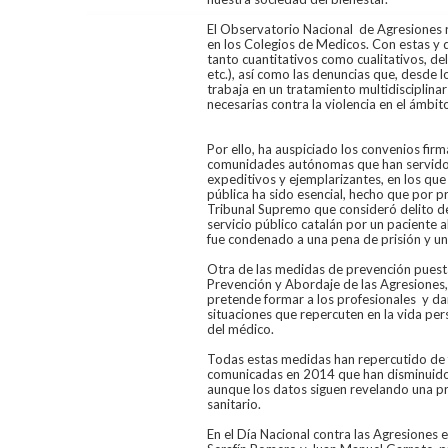
El Observatorio Nacional de Agresiones 
en los Colegios de Medicos. Con estas y d
tanto cuantitativos como cualitativos, de
etc.), así como las denuncias que, desde l
trabaja en un tratamiento multidisciplin
necesarias contra la violencia en el ámbito
Por ello, ha auspiciado los convenios fir
comunidades autónomas que han servido, 
expeditivos y ejemplarizantes, en los que
pública ha sido esencial, hecho que por p
Tribunal Supremo que consideró delito de
servicio público catalán por un paciente a
fue condenado a una pena de prisión y u
Otra de las medidas de prevención puest
Prevención y Abordaje de las Agresiones,
pretende formar a los profesionales y dar
situaciones que repercuten en la vida per
del médico.
Todas estas medidas han repercutido de 
comunicadas en 2014 que han disminuido e
aunque los datos siguen revelando una pr
sanitario.
En el Día Nacional contra las Agresiones 