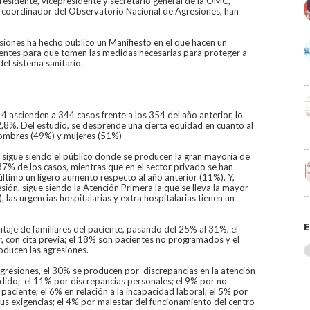
esidente, vicepresidente y secretario general de la OMC,
, coordinador del Observatorio Nacional de Agresiones, han
iones ha hecho público un Manifiesto en el que hacen un
ientes para que tomen las medidas necesarias para proteger a
o del sistema sanitario.
4 ascienden a 344 casos frente a los 354 del año anterior, lo
,8%. Del estudio, se desprende una cierta equidad en cuanto al
hombres (49%) y mujeres (51%)
o, sigue siendo el público donde se producen la gran mayoría de
87% de los casos, mientras que en el sector privado se han
timo un ligero aumento respecto al año anterior (11%). Y,
ión, sigue siendo la Atención Primera la que se lleva la mayor
, las urgencias hospitalarias y extra hospitalarias tienen un
E
taje de familiares del paciente, pasando del 25% al 31%; el
 con cita previa; el 18% son pacientes no programados y el
oducen las agresiones.
 agresiones, el 30% se producen por discrepancias en la atención
ndido; el 11% por discrepancias personales; el 9% por no
aciente; el 6% en relación a la incapacidad laboral; el 5% por
us exigencias; el 4% por malestar del funcionamiento del centro