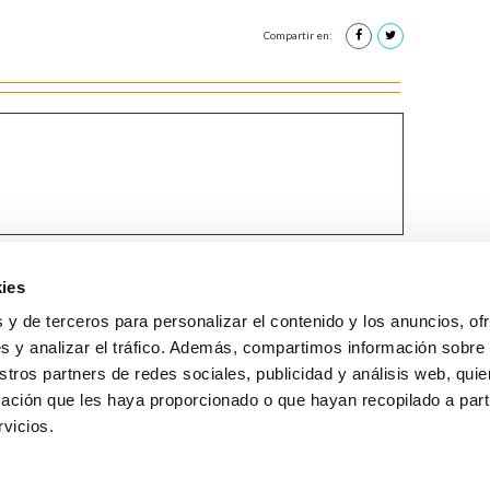
Compartir en:
ies
 y de terceros para personalizar el contenido y los anuncios, of
He leido y acepto la
Política de privacidad
*
s y analizar el tráfico. Además, compartimos información sobre
stros partners de redes sociales, publicidad y análisis web, qu
ación que les haya proporcionado o que hayan recopilado a parti
rvicios.
GUÍA WEB
DATOS DE CONTACTO
El Colegio
Aviso legal