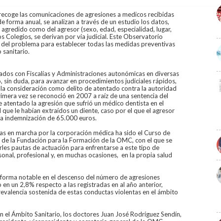
recoge las comunicaciones de agresiones a medicos recibidas
e forma anual, se analizan a través de un estudio los datos,
l agredido como del agresor (sexo, edad, especialidad, lugar,
os Colegios, se derivan por vía judicial. Este Observatorio
ar del problema para establecer todas las medidas preventivas
 sanitario.
mados con Fiscalías y Administraciones autonómicas en diversas
sin duda, para avanzar en procedimientos judiciales rápidos,
 la consideración como delito de atentado contra la autoridad
rimera vez se reconoció en 2007 a raíz de una sentencia del
 atentado la agresión que sufrió un médico dentista en el
l que le habían extraídos un diente, caso por el que el agresor
na indemnización de 65.000 euros.
as en marcha por la corporación médica ha sido el Curso de
 de la Fundación para la Formación de la OMC, con el que se
les pautas de actuación para enfrentarse a este tipo de
sonal, profesional y, en muchas ocasiones, en la propia salud
forma notable en el descenso del número de agresiones
n un 2,8% respecto a las registradas en al año anterior,
evalencia sostenida de estas conductas violentas en el ámbito
en el Ámbito Sanitario, los doctores Juan José Rodríguez Sendín,