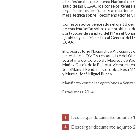
a Profesionales del Sistema Nacional de S
salud de las CC.AA., los consejos generale
organizaciones sindicales y asociaciones 
mesa técnica sobre “Recomendaciones y P
Con estos actos celebrados el día 18 de 
de concienciación sobre este problema de 
portavoces de sanidad del PP en el Congre
Igualdad y Justicia; el Fiscal General del 
CCAA.
El Observatorio Nacional de Agresiones e
general de la OMC y responsable del Obs
secretario del Colegio de Médicos de Ba
Muñoz Garcia de la Pastora, vicepresiden
José Manuel Bendaña; Córdoba, Rosa Mª M
y Murcia, José Miguel Bueno.
Manifiesto contra las agresiones a Sanita
Estadísticas 2014
Descargar documento adjunto 
Descargar documento adjunto 