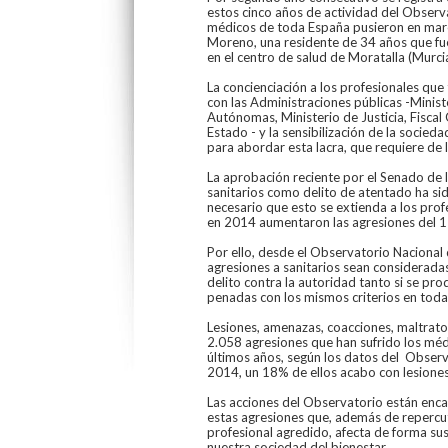
estos cinco años de actividad del Observ
médicos de toda España pusieron en march
Moreno, una residente de 34 años que fu
en el centro de salud de Moratalla (Murcia
La concienciación a los profesionales que 
con las Administraciones públicas -Minis
Autónomas, Ministerio de Justicia, Fiscal
Estado - y la sensibilización de la socie
para abordar esta lacra, que requiere de 
La aprobación reciente por el Senado de 
sanitarios como delito de atentado ha sid
necesario que esto se extienda a los prof
en 2014 aumentaron las agresiones del 
Por ello, desde el Observatorio Nacional
agresiones a sanitarios sean considerada
delito contra la autoridad tanto si se pr
penadas con los mismos criterios en tod
Lesiones, amenazas, coacciones, maltrato, 
2.058 agresiones que han sufrido los médi
últimos años, según los datos del Observ
2014, un 18% de ellos acabo con lesione
Las acciones del Observatorio están encam
estas agresiones que, además de repercuti
profesional agredido, afecta de forma sust
nuestra sociedad del bienestar.