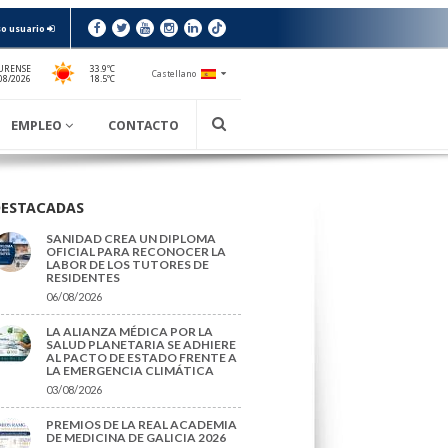
o usuario
URENSE
33.9ºC
Castellano
18.5ºC
08/2026
EMPLEO
CONTACTO
DESTACADAS
SANIDAD CREA UN DIPLOMA
OFICIAL PARA RECONOCER LA
LABOR DE LOS TUTORES DE
RESIDENTES
06/08/2026
LA ALIANZA MÉDICA POR LA
SALUD PLANETARIA SE ADHIERE
AL PACTO DE ESTADO FRENTE A
LA EMERGENCIA CLIMÁTICA
03/08/2026
PREMIOS DE LA REAL ACADEMIA
DE MEDICINA DE GALICIA 2026