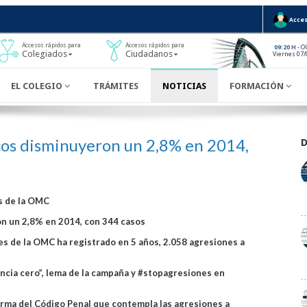
Acces
Accesos rápidos para
Accesos rápidos para
- O
09:20 H
Colegiados
Ciudadanos
Viernes 07/
EL COLEGIO
TRÁMITES
NOTICIAS
FORMACIÓN
cos disminuyeron un 2,8% en 2014,
s de la OMC
on un 2,8% en 2014, con 344 casos
s de la OMC ha registrado en 5 años, 2.058 agresiones a
ancia cero”, lema de la campaña y #stopagresiones en
orma del Código Penal que contempla las agresiones a