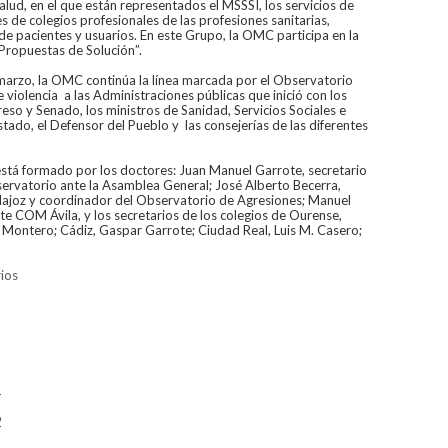
alud, en el que están representados el MSSSI, los servicios de
s de colegios profesionales de las profesiones sanitarias,
de pacientes y usuarios. En este Grupo, la OMC participa en la
ropuestas de Solución”.
marzo, la OMC continúa la línea marcada por el Observatorio
violencia a las Administraciones públicas que inició con los
so y Senado, los ministros de Sanidad, Servicios Sociales e
Estado, el Defensor del Pueblo y las consejerías de las diferentes
stá formado por los doctores: Juan Manuel Garrote, secretario
ervatorio ante la Asamblea General; José Alberto Becerra,
dajoz y coordinador del Observatorio de Agresiones; Manuel
te COM Ávila, y los secretarios de los colegios de Ourense,
ontero; Cádiz, Gaspar Garrote; Ciudad Real, Luis M. Casero;
rios
1
2