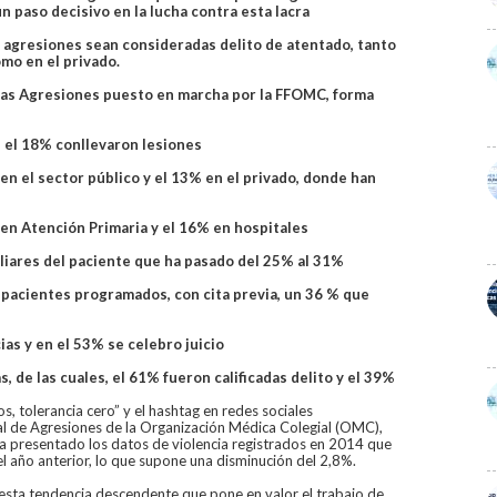
un paso decisivo en la lucha contra esta lacra
 agresiones sean consideradas delito de atentado, tanto
omo en el privado.
 las Agresiones puesto en marcha por la FFOMC, forma
, el 18% conllevaron lesiones
en el sector público y el 13% en el privado, donde han
en Atención Primaria y el 16% en hospitales
iares del paciente que ha pasado del 25% al 31%
 pacientes programados, con cita previa, un 36 % que
as y en el 53% se celebro juicio
, de las cuales, el 61% fueron calificadas delito y el 39%
s, tolerancia cero” y el hashtag en redes sociales
l de Agresiones de la Organización Médica Colegial (OMC),
a presentado los datos de violencia registrados en 2014 que
l año anterior, lo que supone una disminución del 2,8%.
esta tendencia descendente que pone en valor el trabajo de