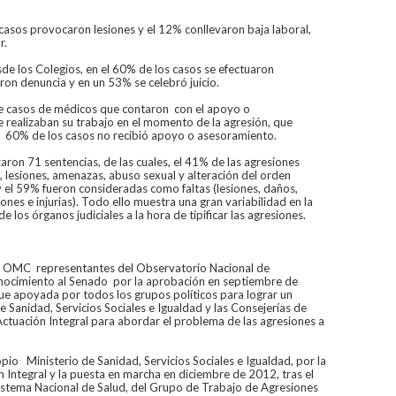
 casos provocaron lesiones y el 12% conllevaron baja laboral,
r.
de los Colegios, en el 60% de los casos se efectuaron
aron denuncia y en un 53% se celebró juicio.
 de casos de médicos que contaron con el apoyo o
realizaban su trabajo en el momento de la agresión, que
l 60% de los casos no recibió apoyo o asesoramiento.
ron 71 sentencias, de las cuales, el 41% de las agresiones
, lesiones, amenazas, abuso sexual y alteración del orden
 y el 59% fueron consideradas como faltas (lesiones, daños,
nes e injurias). Todo ello muestra una gran variabilidad en la
de los órganos judiciales a la hora de tipificar las agresiones.
I
la OMC representantes del Observatorio Nacional de
nocimiento al Senado por la aprobación en septiembre de
ue apoyada por todos los grupos políticos para lograr un
e Sanidad, Servicios Sociales e Igualdad y las Consejerías de
 Actuación Integral para abordar el problema de las agresiones a
io Ministerio de Sanidad, Servicios Sociales e Igualdad, por la
 Integral y la puesta en marcha en diciembre de 2012, tras el
 Sistema Nacional de Salud, del Grupo de Trabajo de Agresiones