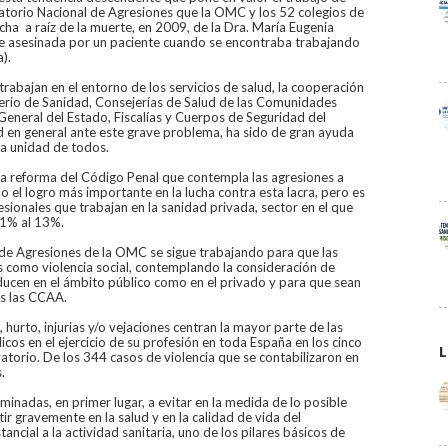
atorio Nacional de Agresiones que la OMC y los 52 colegios de
a a raíz de la muerte, en 2009, de la Dra. María Eugenia
e asesinada por un paciente cuando se encontraba trabajando
).
trabajan en el entorno de los servicios de salud, la cooperación
terio de Sanidad, Consejerías de Salud de las Comunidades
 General del Estado, Fiscalías y Cuerpos de Seguridad del
dad en general ante este grave problema, ha sido de gran ayuda
la unidad de todos.
la reforma del Código Penal que contempla las agresiones a
o el logro más importante en la lucha contra esta lacra, pero es
esionales que trabajan en la sanidad privada, sector en el que
11% al 13%.
 de Agresiones de la OMC se sigue trabajando para que las
s como violencia social, contemplando la consideración de
oducen en el ámbito público como en el privado y para que sean
as las CCAA.
hurto, injurias y/o vejaciones centran la mayor parte de las
cos en el ejercicio de su profesión en toda España en los cinco
L
atorio. De los 344 casos de violencia que se contabilizaron en
s.
inadas, en primer lugar, a evitar en la medida de lo posible
r gravemente en la salud y en la calidad de vida del
ancial a la actividad sanitaria, uno de los pilares básicos de