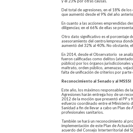
y el 23% por otras causas.
Del total de agresiones, en el 18% de los
que aumentó desde el 9% del año anterio
En cuanto a las acciones emprendidas des
diligencias; en el 66% de ellas se present
Otro dato significativo es el porcentaje
asesoramiento del centro/empresa donde 
aumentó del 32% al 40%. No obstante, e
En 2014, desde el Observatorio se analiza
fueron calificadas como delitos (atentado
público) por los órganos jurisdiccionales
maltrato, orden público, amenazas, vejacio
falta de unificación de criterios por parte 
Reconocimiento al Senado y al MSSS
Este año, los máximos responsables de 
Agresiones harán entrega hoy de un reco
2012 de la moción que presentó el PP y f
esfuerzo coordinado entre el Ministerio d
Sanidad a fin de llevar a cabo un Plan de
profesionales sanitarios.
También se hará un reconocimiento al prop
implementación de este Plan de Actuación
acuerdo del Consejo Interterritorial del