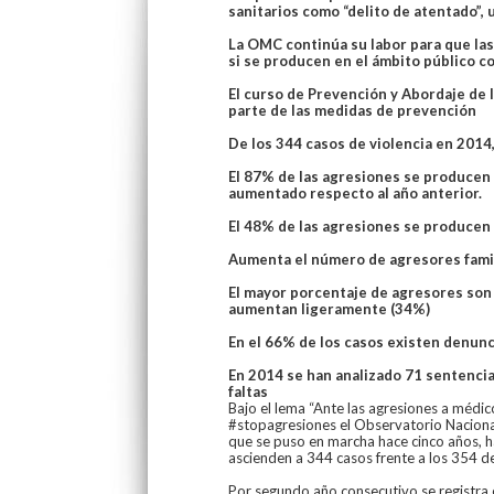
sanitarios como “delito de atentado”, 
La OMC continúa su labor para que las
si se producen en el ámbito público c
El curso de Prevención y Abordaje de
parte de las medidas de prevención
De los 344 casos de violencia en 2014
El 87% de las agresiones se producen 
aumentado respecto al año anterior.
El 48% de las agresiones se producen 
Aumenta el número de agresores famil
El mayor porcentaje de agresores son
aumentan ligeramente (34%)
En el 66% de los casos existen denunci
En 2014 se han analizado 71 sentencias
faltas
Bajo el lema “Ante las agresiones a médico
#stopagresiones el Observatorio Naciona
que se puso en marcha hace cinco años, h
ascienden a 344 casos frente a los 354 de
Por segundo año consecutivo se registra 