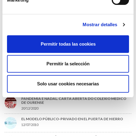
09/07/2026
INFORME SOBRE LA CONSOLIDACIÓN DE GRADO A LAS/LOS
COLEGIADAS/OS EN ACTIVO QUE HAN EJERCIDO O EJERCEN
PUESTOS DE JEFATURA / DIRECCIÓN / COORDINACIÓN
Mostrar detalles
03/07/2026
DISPONIBLE LA GRABACIÓN DE LA JORNADA «SALUD,
SOSTENIBILIDAD Y SISTEMA SANITARIO: UN COMPROMISO
Permitir todas las cookies
DE PAÍS»
22/06/2026
Permitir la selección
LO MÁS LEÍDO
ACLARACIONES PARA LA CUMPLIMENTACIÓN DEL NUEVO
CERTIFICADO DE DEFUNCIÓN
Solo usar cookies necesarias
27/10/2020
PANDEMIA E NADAL. CARTA ABERTA DO COLEXIO MÉDICO
DE OURENSE
20/12/2020
EL MODELO PÚBLICO-PRIVADO EN EL PUERTA DE HIERRO
12/07/2010