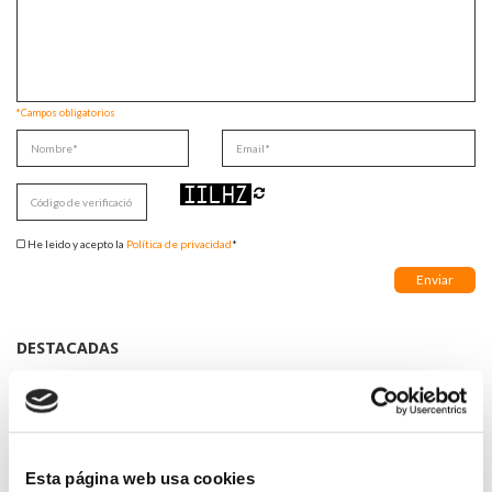
*Campos obligatorios
He leido y acepto la
Política de privacidad
*
DESTACADAS
SANIDAD CREA UN DIPLOMA OFICIAL PARA RECONOCER LA
LABOR DE LOS TUTORES DE RESIDENTES
06/08/2026
LA ALIANZA MÉDICA POR LA SALUD PLANETARIA SE ADHIERE
AL PACTO DE ESTADO FRENTE A LA EMERGENCIA CLIMÁTICA
Esta página web usa cookies
03/08/2026