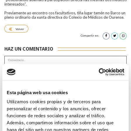
interesados”.
Previamente ao encontro cos facultativos, tiña lugar tamén no Barco un
pleno ordinario da xunta directiva do Colexio de Médicos de Ourense.
Volver
Compartir en:
HAZ UN COMENTARIO
*Campos obligatorios
Esta página web usa cookies
Utilizamos cookies propias y de terceros para
personalizar el contenido y los anuncios, ofrecer
funciones de redes sociales y analizar el tráfico.
Además, compartimos información sobre el uso que
He leido y acepto la
Política de privacidad
*
haga del sitio web con nuestros partners de redes