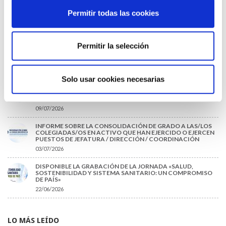
TRÁFICO SUPRIME LAS EXENCIONES MÉDICAS PARA EL USO
Permitir todas las cookies
DEL CASCO Y DEL CINTURÓN DE SEGURIDAD
13/07/2026
EL AUMENTO DE PRIMAS A MUFACE NO MEJORA LAS
Permitir la selección
CONDICIONES DE LOS MÉDICOS QUE ATIENDEN A
MUTUALISTAS
09/07/2026
Solo usar cookies necesarias
EL COLEGIO DE MÉDICOS DE OURENSE EXIGE MEDIDAS
URGENTES ANTE LA SITUACIÓN CRÍTICA DEL SERVICIO DE
URGENCIAS DEL CHUO
09/07/2026
INFORME SOBRE LA CONSOLIDACIÓN DE GRADO A LAS/LOS
COLEGIADAS/OS EN ACTIVO QUE HAN EJERCIDO O EJERCEN
PUESTOS DE JEFATURA / DIRECCIÓN / COORDINACIÓN
03/07/2026
DISPONIBLE LA GRABACIÓN DE LA JORNADA «SALUD,
SOSTENIBILIDAD Y SISTEMA SANITARIO: UN COMPROMISO
DE PAÍS»
22/06/2026
LO MÁS LEÍDO