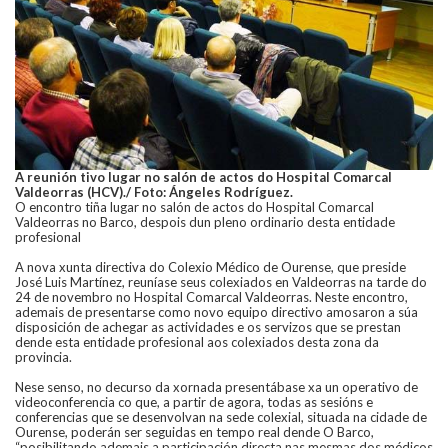
A reunión tivo lugar no salón de actos do Hospital Comarcal
Valdeorras (HCV)./ Foto: Ángeles Rodríguez.
O encontro tiña lugar no salón de actos do Hospital Comarcal
Valdeorras no Barco, despois dun pleno ordinario desta entidade
profesional
A nova xunta directiva do Colexio Médico de Ourense, que preside
José Luis Martínez, reuníase seus colexiados en Valdeorras na tarde do
24 de novembro no Hospital Comarcal Valdeorras. Neste encontro,
ademais de presentarse como novo equipo directivo amosaron a súa
disposición de achegar as actividades e os servizos que se prestan
dende esta entidade profesional aos colexiados desta zona da
provincia.
Nese senso, no decurso da xornada presentábase xa un operativo de
videoconferencia co que, a partir de agora, todas as sesións e
conferencias que se desenvolvan na sede colexial, situada na cidade de
Ourense, poderán ser seguidas en tempo real dende O Barco,
“posibilitando ademais a participación directa nas mesmas dos médicos