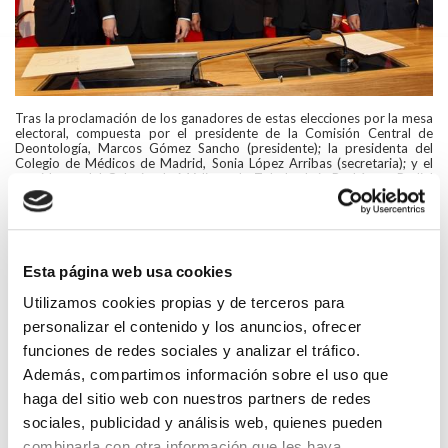
Tras la proclamación de los ganadores de estas elecciones por la mesa
electoral, compuesta por el presidente de la Comisión Central de
Deontología, Marcos Gómez Sancho (presidente); la presidenta del
Colegio de Médicos de Madrid, Sonia López Arribas (secretaria); y el
presidente del Colegio de Médicos de Toledo, Luis Rodríguez Padial
(Vocal), se procedió a la toma de posesión de los cargos electos a fin de
dar continuidad a los trabajos que se llevan a cabo en esta corporación.
El Consejo General de Colegios de Médicos de España (CGCOM) es el
órgano que agrupa, coordina y representa a nivel nacional e
internacional a los 52 Colegios Oficiales de Médicos de España y tiene
Esta página web usa cookies
como función la representación exclusiva, la ordenación y la defensa de
la profesión médica.
Utilizamos cookies propias y de terceros para
El CGCOM está compuesto por la Comisión Permanente: presidente,
personalizar el contenido y los anuncios, ofrecer
vicepresidente, secretario, tesorero y vicesecretario, y por la Asamblea
General, máximo órgano rector del Consejo General e integrada por
funciones de redes sociales y analizar el tráfico.
todos los presidentes de Colegios Oficiales de Médicos, por los
miembros de la Comisión Permanente y por los representantes
Además, compartimos información sobre el uso que
nacionales de las secciones colegiales.
haga del sitio web con nuestros partners de redes
Madrid, 5 de julio de 2014
sociales, publicidad y análisis web, quienes pueden
combinarla con otra información que les haya