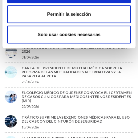
SANIDAD CREA UN DIPLOMA OFICIAL PARA RECONOCER LA
LABOR DE LOS TUTORES DE RESIDENTES
Permitir la selección
06/08/2026
LA ALIANZA MÉDICA POR LA SALUD PLANETARIA SE ADHIERE
AL PACTO DE ESTADO FRENTE A LA EMERGENCIA CLIMÁTICA
Solo usar cookies necesarias
03/08/2026
PREMIOS DE LA REAL ACADEMIA DE MEDICINA DE GALICIA
2026
31/07/2026
CARTA DEL PRESIDENTE DE MUTUAL MÉDICA SOBRE LA
REFORMA DE LAS MUTUALIDADES ALTERNATIVAS Y LA
PASARELA AL RETA
28/07/2026
EL COLEGIO MÉDICO DE OURENSE CONVOCA EL I CERTAMEN
DE CASOS CLÍNICOS PARA MÉDICOS INTERNOS RESIDENTES
(MIR)
22/07/2026
TRÁFICO SUPRIME LAS EXENCIONES MÉDICAS PARA EL USO
DEL CASCO Y DEL CINTURÓN DE SEGURIDAD
13/07/2026
EL AUMENTO DE PRIMAS A MUFACE NO MEJORA LAS