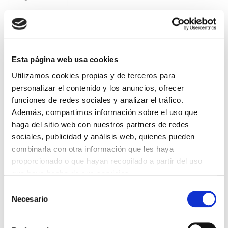
He leido y acepto la
Política de privacidad
*
Esta página web usa cookies
DESTACADAS
Utilizamos cookies propias y de terceros para
SANIDAD CREA UN DIPLOMA OFICIAL PARA RECONOCER LA
personalizar el contenido y los anuncios, ofrecer
LABOR DE LOS TUTORES DE RESIDENTES
06/08/2026
funciones de redes sociales y analizar el tráfico.
Además, compartimos información sobre el uso que
LA ALIANZA MÉDICA POR LA SALUD PLANETARIA SE ADHIERE
AL PACTO DE ESTADO FRENTE A LA EMERGENCIA CLIMÁTICA
haga del sitio web con nuestros partners de redes
03/08/2026
sociales, publicidad y análisis web, quienes pueden
combinarla con otra información que les haya
PREMIOS DE LA REAL ACADEMIA DE MEDICINA DE GALICIA
2026
proporcionado o que hayan recopilado a partir del uso
31/07/2026
que haya hecho de sus servicios.
CARTA DEL PRESIDENTE DE MUTUAL MÉDICA SOBRE LA
Selección
REFORMA DE LAS MUTUALIDADES ALTERNATIVAS Y LA
PASARELA AL RETA
Necesario
de
28/07/2026
consentimiento
EL COLEGIO MÉDICO DE OURENSE CONVOCA EL I CERTAMEN