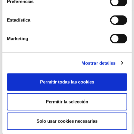
Preferencias
DE CASOS CLÍNICOS PARA MÉDICOS INTERNOS RESIDENTES
(MIR)
22/07/2026
Estadística
TRÁFICO SUPRIME LAS EXENCIONES MÉDICAS PARA EL USO
DEL CASCO Y DEL CINTURÓN DE SEGURIDAD
13/07/2026
Marketing
EL AUMENTO DE PRIMAS A MUFACE NO MEJORA LAS
CONDICIONES DE LOS MÉDICOS QUE ATIENDEN A
MUTUALISTAS
09/07/2026
Mostrar detalles
EL COLEGIO DE MÉDICOS DE OURENSE EXIGE MEDIDAS
URGENTES ANTE LA SITUACIÓN CRÍTICA DEL SERVICIO DE
URGENCIAS DEL CHUO
09/07/2026
Permitir todas las cookies
INFORME SOBRE LA CONSOLIDACIÓN DE GRADO A LAS/LOS
COLEGIADAS/OS EN ACTIVO QUE HAN EJERCIDO O EJERCEN
PUESTOS DE JEFATURA / DIRECCIÓN / COORDINACIÓN
Permitir la selección
03/07/2026
DISPONIBLE LA GRABACIÓN DE LA JORNADA «SALUD,
SOSTENIBILIDAD Y SISTEMA SANITARIO: UN COMPROMISO
Solo usar cookies necesarias
DE PAÍS»
22/06/2026