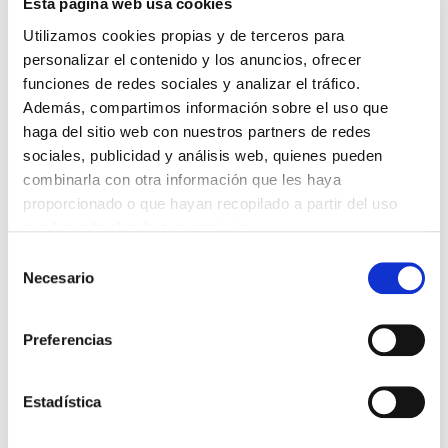
LA ALIANZA MÉDICA POR LA SALUD PLANETARIA SE ADHIERE
Esta página web usa cookies
AL PACTO DE ESTADO FRENTE A LA EMERGENCIA CLIMÁTICA
03/08/2026
Utilizamos cookies propias y de terceros para
personalizar el contenido y los anuncios, ofrecer
PREMIOS DE LA REAL ACADEMIA DE MEDICINA DE GALICIA
2026
funciones de redes sociales y analizar el tráfico.
31/07/2026
Además, compartimos información sobre el uso que
haga del sitio web con nuestros partners de redes
CARTA DEL PRESIDENTE DE MUTUAL MÉDICA SOBRE LA
REFORMA DE LAS MUTUALIDADES ALTERNATIVAS Y LA
sociales, publicidad y análisis web, quienes pueden
PASARELA AL RETA
combinarla con otra información que les haya
28/07/2026
proporcionado o que hayan recopilado a partir del uso
EL COLEGIO MÉDICO DE OURENSE CONVOCA EL I CERTAMEN
que haya hecho de sus servicios.
DE CASOS CLÍNICOS PARA MÉDICOS INTERNOS RESIDENTES
(MIR)
Selección
22/07/2026
Necesario
de
TRÁFICO SUPRIME LAS EXENCIONES MÉDICAS PARA EL USO
consentimiento
DEL CASCO Y DEL CINTURÓN DE SEGURIDAD
13/07/2026
Preferencias
EL AUMENTO DE PRIMAS A MUFACE NO MEJORA LAS
CONDICIONES DE LOS MÉDICOS QUE ATIENDEN A
MUTUALISTAS
Estadística
09/07/2026
EL COLEGIO DE MÉDICOS DE OURENSE EXIGE MEDIDAS