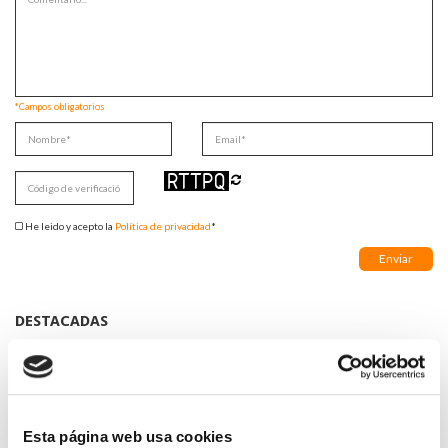
*Campos obligatorios
He leido y acepto la
Política de privacidad
*
DESTACADAS
SANIDAD CREA UN DIPLOMA OFICIAL PARA RECONOCER LA
LABOR DE LOS TUTORES DE RESIDENTES
06/08/2026
LA ALIANZA MÉDICA POR LA SALUD PLANETARIA SE ADHIERE
AL PACTO DE ESTADO FRENTE A LA EMERGENCIA CLIMÁTICA
Esta página web usa cookies