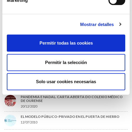
Marketing
09/07/2026
INFORME SOBRE LA CONSOLIDACIÓN DE GRADO A LAS/LOS
COLEGIADAS/OS EN ACTIVO QUE HAN EJERCIDO O EJERCEN
PUESTOS DE JEFATURA / DIRECCIÓN / COORDINACIÓN
Mostrar detalles
03/07/2026
DISPONIBLE LA GRABACIÓN DE LA JORNADA «SALUD,
SOSTENIBILIDAD Y SISTEMA SANITARIO: UN COMPROMISO
Permitir todas las cookies
DE PAÍS»
22/06/2026
Permitir la selección
LO MÁS LEÍDO
ACLARACIONES PARA LA CUMPLIMENTACIÓN DEL NUEVO
CERTIFICADO DE DEFUNCIÓN
Solo usar cookies necesarias
27/10/2020
PANDEMIA E NADAL. CARTA ABERTA DO COLEXIO MÉDICO
DE OURENSE
20/12/2020
EL MODELO PÚBLICO-PRIVADO EN EL PUERTA DE HIERRO
12/07/2010