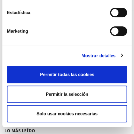
TRÁFICO SUPRIME LAS EXENCIONES MÉDICAS PARA EL USO
DEL CASCO Y DEL CINTURÓN DE SEGURIDAD
Estadística
13/07/2026
EL AUMENTO DE PRIMAS A MUFACE NO MEJORA LAS
CONDICIONES DE LOS MÉDICOS QUE ATIENDEN A
Marketing
MUTUALISTAS
09/07/2026
EL COLEGIO DE MÉDICOS DE OURENSE EXIGE MEDIDAS
URGENTES ANTE LA SITUACIÓN CRÍTICA DEL SERVICIO DE
Mostrar detalles
URGENCIAS DEL CHUO
09/07/2026
Permitir todas las cookies
INFORME SOBRE LA CONSOLIDACIÓN DE GRADO A LAS/LOS
COLEGIADAS/OS EN ACTIVO QUE HAN EJERCIDO O EJERCEN
PUESTOS DE JEFATURA / DIRECCIÓN / COORDINACIÓN
03/07/2026
Permitir la selección
DISPONIBLE LA GRABACIÓN DE LA JORNADA «SALUD,
SOSTENIBILIDAD Y SISTEMA SANITARIO: UN COMPROMISO
DE PAÍS»
22/06/2026
Solo usar cookies necesarias
LO MÁS LEÍDO