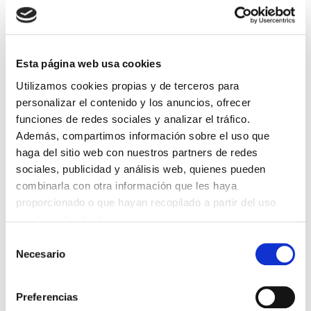
DESTACADAS
Esta página web usa cookies
SANIDAD CREA UN DIPLOMA OFICIAL PARA RECONOCER LA
Utilizamos cookies propias y de terceros para
LABOR DE LOS TUTORES DE RESIDENTES
06/08/2026
personalizar el contenido y los anuncios, ofrecer
funciones de redes sociales y analizar el tráfico.
LA ALIANZA MÉDICA POR LA SALUD PLANETARIA SE ADHIERE
AL PACTO DE ESTADO FRENTE A LA EMERGENCIA CLIMÁTICA
Además, compartimos información sobre el uso que
03/08/2026
haga del sitio web con nuestros partners de redes
sociales, publicidad y análisis web, quienes pueden
PREMIOS DE LA REAL ACADEMIA DE MEDICINA DE GALICIA
2026
combinarla con otra información que les haya
31/07/2026
proporcionado o que hayan recopilado a partir del uso
CARTA DEL PRESIDENTE DE MUTUAL MÉDICA SOBRE LA
que haya hecho de sus servicios.
REFORMA DE LAS MUTUALIDADES ALTERNATIVAS Y LA
PASARELA AL RETA
Selección
28/07/2026
Necesario
de
EL COLEGIO MÉDICO DE OURENSE CONVOCA EL I CERTAMEN
consentimiento
DE CASOS CLÍNICOS PARA MÉDICOS INTERNOS RESIDENTES
(MIR)
Preferencias
22/07/2026