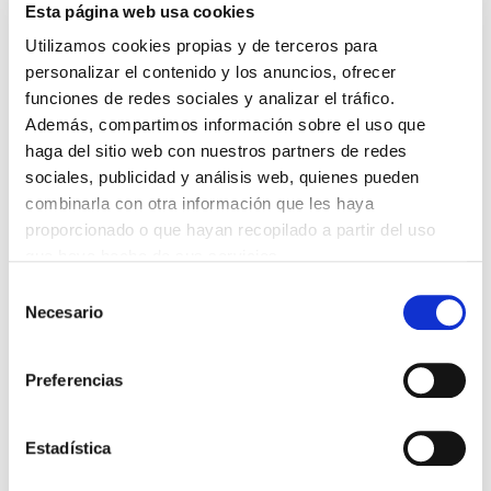
PREMIOS DE LA REAL ACADEMIA DE MEDICINA DE GALICIA
Esta página web usa cookies
2026
31/07/2026
Utilizamos cookies propias y de terceros para
personalizar el contenido y los anuncios, ofrecer
CARTA DEL PRESIDENTE DE MUTUAL MÉDICA SOBRE LA
REFORMA DE LAS MUTUALIDADES ALTERNATIVAS Y LA
funciones de redes sociales y analizar el tráfico.
PASARELA AL RETA
Además, compartimos información sobre el uso que
28/07/2026
haga del sitio web con nuestros partners de redes
EL COLEGIO MÉDICO DE OURENSE CONVOCA EL I CERTAMEN
DE CASOS CLÍNICOS PARA MÉDICOS INTERNOS RESIDENTES
sociales, publicidad y análisis web, quienes pueden
(MIR)
combinarla con otra información que les haya
22/07/2026
proporcionado o que hayan recopilado a partir del uso
TRÁFICO SUPRIME LAS EXENCIONES MÉDICAS PARA EL USO
que haya hecho de sus servicios.
DEL CASCO Y DEL CINTURÓN DE SEGURIDAD
13/07/2026
Selección
Necesario
de
EL AUMENTO DE PRIMAS A MUFACE NO MEJORA LAS
CONDICIONES DE LOS MÉDICOS QUE ATIENDEN A
consentimiento
MUTUALISTAS
09/07/2026
Preferencias
EL COLEGIO DE MÉDICOS DE OURENSE EXIGE MEDIDAS
URGENTES ANTE LA SITUACIÓN CRÍTICA DEL SERVICIO DE
URGENCIAS DEL CHUO
Estadística
09/07/2026