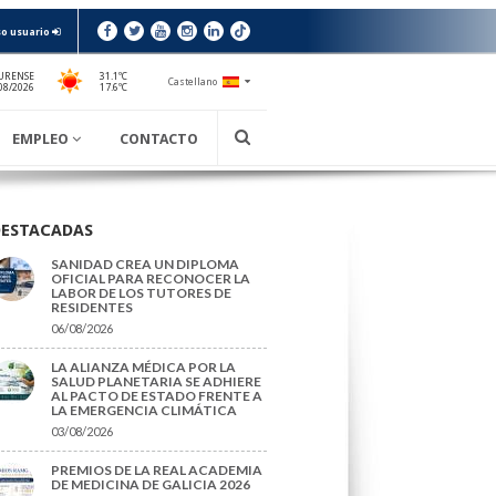
o usuario
URENSE
31.1ºC
Castellano
17.6ºC
08/2026
EMPLEO
CONTACTO
DESTACADAS
SANIDAD CREA UN DIPLOMA
OFICIAL PARA RECONOCER LA
LABOR DE LOS TUTORES DE
RESIDENTES
06/08/2026
LA ALIANZA MÉDICA POR LA
SALUD PLANETARIA SE ADHIERE
AL PACTO DE ESTADO FRENTE A
LA EMERGENCIA CLIMÁTICA
03/08/2026
PREMIOS DE LA REAL ACADEMIA
DE MEDICINA DE GALICIA 2026