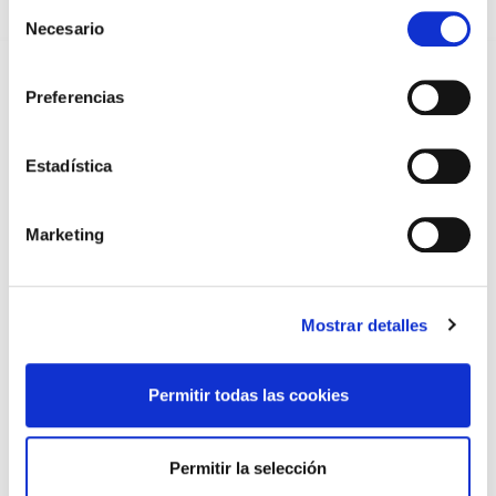
Selección
REFORMA DE LAS MUTUALIDADES ALTERNATIVAS Y LA
PASARELA AL RETA
Necesario
de
28/07/2026
consentimiento
EL COLEGIO MÉDICO DE OURENSE CONVOCA EL I CERTAMEN
Preferencias
DE CASOS CLÍNICOS PARA MÉDICOS INTERNOS RESIDENTES
(MIR)
22/07/2026
Estadística
TRÁFICO SUPRIME LAS EXENCIONES MÉDICAS PARA EL USO
DEL CASCO Y DEL CINTURÓN DE SEGURIDAD
13/07/2026
Marketing
EL AUMENTO DE PRIMAS A MUFACE NO MEJORA LAS
CONDICIONES DE LOS MÉDICOS QUE ATIENDEN A
MUTUALISTAS
09/07/2026
Mostrar detalles
EL COLEGIO DE MÉDICOS DE OURENSE EXIGE MEDIDAS
URGENTES ANTE LA SITUACIÓN CRÍTICA DEL SERVICIO DE
URGENCIAS DEL CHUO
09/07/2026
Permitir todas las cookies
INFORME SOBRE LA CONSOLIDACIÓN DE GRADO A LAS/LOS
COLEGIADAS/OS EN ACTIVO QUE HAN EJERCIDO O EJERCEN
PUESTOS DE JEFATURA / DIRECCIÓN / COORDINACIÓN
Permitir la selección
03/07/2026