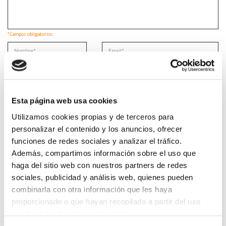
*Campos obligatorios
He leido y acepto la
Política de privacidad
*
Esta página web usa cookies
Utilizamos cookies propias y de terceros para
personalizar el contenido y los anuncios, ofrecer
funciones de redes sociales y analizar el tráfico.
DESTACADAS
Además, compartimos información sobre el uso que
LA ALIANZA MÉDICA POR LA SALUD PLANETARIA SE ADHIERE
AL PACTO DE ESTADO FRENTE A LA EMERGENCIA CLIMÁTICA
haga del sitio web con nuestros partners de redes
03/08/2026
sociales, publicidad y análisis web, quienes pueden
combinarla con otra información que les haya
PREMIOS DE LA REAL ACADEMIA DE MEDICINA DE GALICIA
2026
proporcionado o que hayan recopilado a partir del uso
31/07/2026
que haya hecho de sus servicios.
CARTA DEL PRESIDENTE DE MUTUAL MÉDICA SOBRE LA