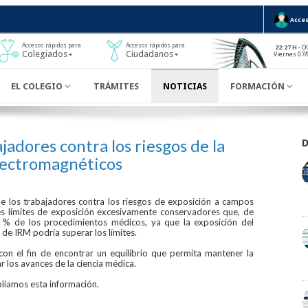
Acces
Accesos rápidos para
Accesos rápidos para
- O
22:27 H
Colegiados
Ciudadanos
Viernes 07/
EL COLEGIO
TRÁMITES
NOTICIAS
FORMACIÓN
jadores contra los riesgos de la
lectromagnéticos
e los trabajadores contra los riesgos de exposición a campos
es límites de exposición excesivamente conservadores que, de
 8 % de los procedimientos médicos, ya que la exposición del
de IRM podría superar los límites.
on el fin de encontrar un equilibrio que permita mantener la
ar los avances de la ciencia médica.
mpliamos esta información.