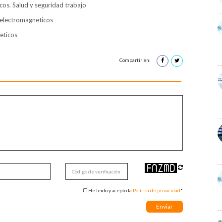
os. Salud y seguridad trabajo
 electromagneticos
eticos
Compartir en:
He leido y acepto la
Política de privacidad
*