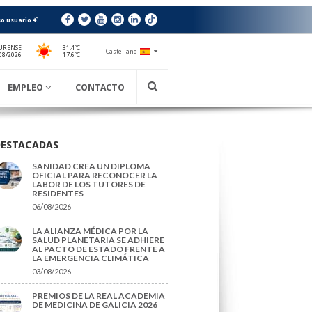
o usuario
URENSE
31.4ºC
Castellano
17.6ºC
08/2026
EMPLEO
CONTACTO
DESTACADAS
SANIDAD CREA UN DIPLOMA
OFICIAL PARA RECONOCER LA
LABOR DE LOS TUTORES DE
RESIDENTES
06/08/2026
LA ALIANZA MÉDICA POR LA
SALUD PLANETARIA SE ADHIERE
AL PACTO DE ESTADO FRENTE A
LA EMERGENCIA CLIMÁTICA
03/08/2026
PREMIOS DE LA REAL ACADEMIA
DE MEDICINA DE GALICIA 2026