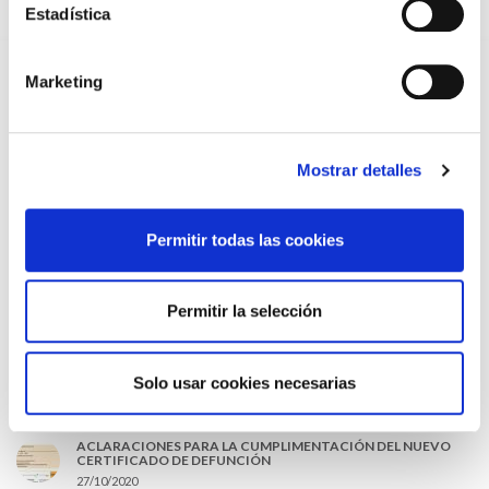
Estadística
EL AUMENTO DE PRIMAS A MUFACE NO MEJORA LAS
CONDICIONES DE LOS MÉDICOS QUE ATIENDEN A
MUTUALISTAS
Marketing
09/07/2026
EL COLEGIO DE MÉDICOS DE OURENSE EXIGE MEDIDAS
URGENTES ANTE LA SITUACIÓN CRÍTICA DEL SERVICIO DE
URGENCIAS DEL CHUO
Mostrar detalles
09/07/2026
INFORME SOBRE LA CONSOLIDACIÓN DE GRADO A LAS/LOS
COLEGIADAS/OS EN ACTIVO QUE HAN EJERCIDO O EJERCEN
PUESTOS DE JEFATURA / DIRECCIÓN / COORDINACIÓN
Permitir todas las cookies
03/07/2026
DISPONIBLE LA GRABACIÓN DE LA JORNADA «SALUD,
SOSTENIBILIDAD Y SISTEMA SANITARIO: UN COMPROMISO
Permitir la selección
DE PAÍS»
22/06/2026
Solo usar cookies necesarias
LO MÁS LEÍDO
ACLARACIONES PARA LA CUMPLIMENTACIÓN DEL NUEVO
CERTIFICADO DE DEFUNCIÓN
27/10/2020