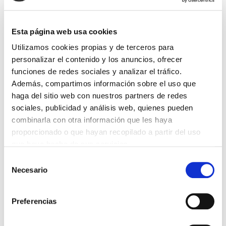
DESTACADAS
SANIDAD CREA UN DIPLOMA OFICIAL PARA RECONOCER LA
Esta página web usa cookies
LABOR DE LOS TUTORES DE RESIDENTES
06/08/2026
Utilizamos cookies propias y de terceros para
personalizar el contenido y los anuncios, ofrecer
LA ALIANZA MÉDICA POR LA SALUD PLANETARIA SE ADHIERE
AL PACTO DE ESTADO FRENTE A LA EMERGENCIA CLIMÁTICA
funciones de redes sociales y analizar el tráfico.
03/08/2026
Además, compartimos información sobre el uso que
PREMIOS DE LA REAL ACADEMIA DE MEDICINA DE GALICIA
haga del sitio web con nuestros partners de redes
2026
sociales, publicidad y análisis web, quienes pueden
31/07/2026
combinarla con otra información que les haya
CARTA DEL PRESIDENTE DE MUTUAL MÉDICA SOBRE LA
proporcionado o que hayan recopilado a partir del uso
REFORMA DE LAS MUTUALIDADES ALTERNATIVAS Y LA
PASARELA AL RETA
que haya hecho de sus servicios.
28/07/2026
Selección
EL COLEGIO MÉDICO DE OURENSE CONVOCA EL I CERTAMEN
Necesario
de
DE CASOS CLÍNICOS PARA MÉDICOS INTERNOS RESIDENTES
(MIR)
consentimiento
22/07/2026
Preferencias
TRÁFICO SUPRIME LAS EXENCIONES MÉDICAS PARA EL USO
DEL CASCO Y DEL CINTURÓN DE SEGURIDAD
13/07/2026