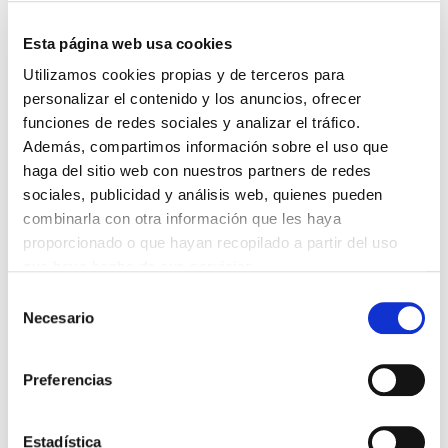
AL PACTO DE ESTADO FRENTE A LA EMERGENCIA CLIMÁTICA
03/08/2026
Esta página web usa cookies
PREMIOS DE LA REAL ACADEMIA DE MEDICINA DE GALICIA
Utilizamos cookies propias y de terceros para
2026
personalizar el contenido y los anuncios, ofrecer
31/07/2026
funciones de redes sociales y analizar el tráfico.
CARTA DEL PRESIDENTE DE MUTUAL MÉDICA SOBRE LA
Además, compartimos información sobre el uso que
REFORMA DE LAS MUTUALIDADES ALTERNATIVAS Y LA
PASARELA AL RETA
haga del sitio web con nuestros partners de redes
28/07/2026
sociales, publicidad y análisis web, quienes pueden
EL COLEGIO MÉDICO DE OURENSE CONVOCA EL I CERTAMEN
combinarla con otra información que les haya
DE CASOS CLÍNICOS PARA MÉDICOS INTERNOS RESIDENTES
(MIR)
proporcionado o que hayan recopilado a partir del uso
22/07/2026
que haya hecho de sus servicios.
TRÁFICO SUPRIME LAS EXENCIONES MÉDICAS PARA EL USO
Selección
DEL CASCO Y DEL CINTURÓN DE SEGURIDAD
Necesario
de
13/07/2026
consentimiento
EL AUMENTO DE PRIMAS A MUFACE NO MEJORA LAS
CONDICIONES DE LOS MÉDICOS QUE ATIENDEN A
Preferencias
MUTUALISTAS
09/07/2026
EL COLEGIO DE MÉDICOS DE OURENSE EXIGE MEDIDAS
Estadística