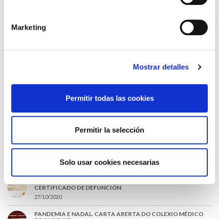
URGENTES ANTE LA SITUACIÓN CRÍTICA DEL SERVICIO DE
URGENCIAS DEL CHUO
09/07/2026
Marketing
INFORME SOBRE LA CONSOLIDACIÓN DE GRADO A LAS/LOS
COLEGIADAS/OS EN ACTIVO QUE HAN EJERCIDO O EJERCEN
PUESTOS DE JEFATURA / DIRECCIÓN / COORDINACIÓN
03/07/2026
Mostrar detalles
DISPONIBLE LA GRABACIÓN DE LA JORNADA «SALUD,
SOSTENIBILIDAD Y SISTEMA SANITARIO: UN COMPROMISO
DE PAÍS»
22/06/2026
Permitir todas las cookies
GRABACIONES EN CONSULTAS MÉDICAS: RECURSOS
INFORMATIVOS Y CARTELERÍA PARA PROFESIONALES
MÉDICOS
Permitir la selección
06/05/2026
Solo usar cookies necesarias
LO MÁS LEÍDO
ACLARACIONES PARA LA CUMPLIMENTACIÓN DEL NUEVO
CERTIFICADO DE DEFUNCIÓN
27/10/2020
PANDEMIA E NADAL. CARTA ABERTA DO COLEXIO MÉDICO