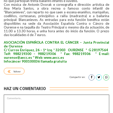
no que participan trinta bailaríns infantís e xuvenís.
Con música de Antonin Dvorak e coreografía e dirección artística de
Ana María Santos, a obra recrea o famoso conto infantil de
"Blancanieves", cun reparto no que saen a escena enaniños, mariquiñas,
coelliños, cortesanas, principiños a raíña (madrastra) e a bailarina
principal: Blancanieves. As entradas para esta función benéfica están
dispoñibles na sede da Asociación Española Contra o Cáncro de
Ourense e na taquilla do Teatro Principal o mesmo día da actuación, de
11.00 a 13.30 horas, e unha hora antes do inicio da función. O prezo
das localidades é de 7 euros.
ASOCIACIÓN ESPAÑOLA CONTRA EL CÁNCER – Junta Provincial
de Ourense
C/ Curros Enríquez, 26 – 1º Izq. * 32003 OURENSE * G 28197564
Telf: 988219300 – 988219306 * Fax: 988219306 * E-mail:
ourense@aecc.es * Web: www.aecc.es
Infocáncer 900100036 llamada gratuita
Volver
Compartir en:
HAZ UN COMENTARIO