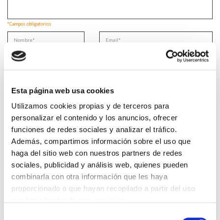
*Campos obligatorios
He leido y acepto la
Política de privacidad
*
Esta página web usa cookies
Utilizamos cookies propias y de terceros para
personalizar el contenido y los anuncios, ofrecer
DESTACADAS
funciones de redes sociales y analizar el tráfico.
Además, compartimos información sobre el uso que
SANIDAD CREA UN DIPLOMA OFICIAL PARA RECONOCER LA
LABOR DE LOS TUTORES DE RESIDENTES
haga del sitio web con nuestros partners de redes
06/08/2026
sociales, publicidad y análisis web, quienes pueden
combinarla con otra información que les haya
LA ALIANZA MÉDICA POR LA SALUD PLANETARIA SE ADHIERE
AL PACTO DE ESTADO FRENTE A LA EMERGENCIA CLIMÁTICA
proporcionado o que hayan recopilado a partir del uso
03/08/2026
que haya hecho de sus servicios.
PREMIOS DE LA REAL ACADEMIA DE MEDICINA DE GALICIA
Selección
2026