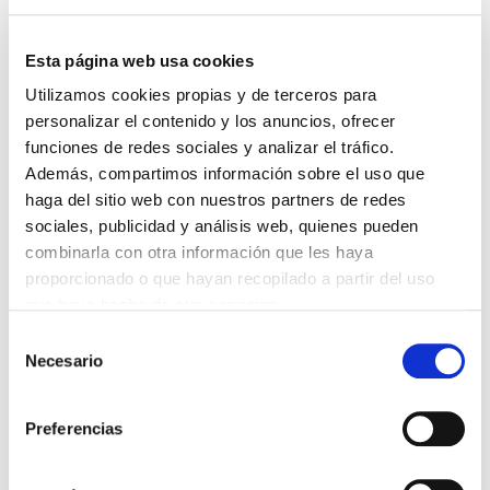
DESTACADAS
SANIDAD CREA UN DIPLOMA OFICIAL PARA RECONOCER LA
LABOR DE LOS TUTORES DE RESIDENTES
Esta página web usa cookies
06/08/2026
Utilizamos cookies propias y de terceros para
LA ALIANZA MÉDICA POR LA SALUD PLANETARIA SE ADHIERE
personalizar el contenido y los anuncios, ofrecer
AL PACTO DE ESTADO FRENTE A LA EMERGENCIA CLIMÁTICA
funciones de redes sociales y analizar el tráfico.
03/08/2026
Además, compartimos información sobre el uso que
PREMIOS DE LA REAL ACADEMIA DE MEDICINA DE GALICIA
haga del sitio web con nuestros partners de redes
2026
31/07/2026
sociales, publicidad y análisis web, quienes pueden
combinarla con otra información que les haya
CARTA DEL PRESIDENTE DE MUTUAL MÉDICA SOBRE LA
REFORMA DE LAS MUTUALIDADES ALTERNATIVAS Y LA
proporcionado o que hayan recopilado a partir del uso
PASARELA AL RETA
que haya hecho de sus servicios.
28/07/2026
Selección
EL COLEGIO MÉDICO DE OURENSE CONVOCA EL I CERTAMEN
Necesario
DE CASOS CLÍNICOS PARA MÉDICOS INTERNOS RESIDENTES
de
(MIR)
consentimiento
22/07/2026
Preferencias
TRÁFICO SUPRIME LAS EXENCIONES MÉDICAS PARA EL USO
DEL CASCO Y DEL CINTURÓN DE SEGURIDAD
13/07/2026