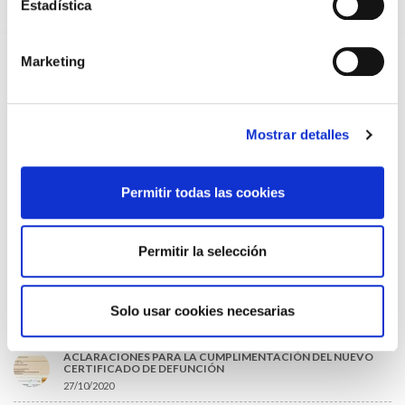
Estadística
EL AUMENTO DE PRIMAS A MUFACE NO MEJORA LAS
CONDICIONES DE LOS MÉDICOS QUE ATIENDEN A
MUTUALISTAS
09/07/2026
Marketing
EL COLEGIO DE MÉDICOS DE OURENSE EXIGE MEDIDAS
URGENTES ANTE LA SITUACIÓN CRÍTICA DEL SERVICIO DE
URGENCIAS DEL CHUO
09/07/2026
Mostrar detalles
INFORME SOBRE LA CONSOLIDACIÓN DE GRADO A LAS/LOS
COLEGIADAS/OS EN ACTIVO QUE HAN EJERCIDO O EJERCEN
PUESTOS DE JEFATURA / DIRECCIÓN / COORDINACIÓN
Permitir todas las cookies
03/07/2026
DISPONIBLE LA GRABACIÓN DE LA JORNADA «SALUD,
SOSTENIBILIDAD Y SISTEMA SANITARIO: UN COMPROMISO
Permitir la selección
DE PAÍS»
22/06/2026
Solo usar cookies necesarias
LO MÁS LEÍDO
ACLARACIONES PARA LA CUMPLIMENTACIÓN DEL NUEVO
CERTIFICADO DE DEFUNCIÓN
27/10/2020