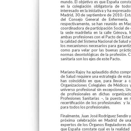
mundo. El objetivo es que España const
en la colegiación obligatoria de tod
interesado en la iniciativa y ha expresado
Madrid, 30 de septiembre de 2010.- Esta
del Consejo General de Enfermería
respectivamente, se han reunido en Madr
coordinadora de participación Social de 
la sede madrileña en la calle Génova,
ambas profesiones con el Pacto de Estad
la calidad del Sistema Nacional de Salud 
los mecanismos necesarios para garantiz
como para velar por las buenas práctic
normas deontológicas de la profesión. Ca
sanitaria son los ejes de este Pacto.
Mariano Rajoy ha aplaudido dicho compro
de Salud requiere una estrategia de estas
han coincidido en que, para llevar a 
Organizaciones Colegiales de Médicos 
universo profesional sin excepciones. Una
de profesionales en dichas organizac
Profesiones Sanitarias –, la puesta e
recertificación de los profesionales y 
para todos los profesionales.
Finalmente, Juan José Rodríguez Sendín 
próxima celebración en Madrid de una
expertos de los Órganos Reguladores de
que España constate cual es la realidad