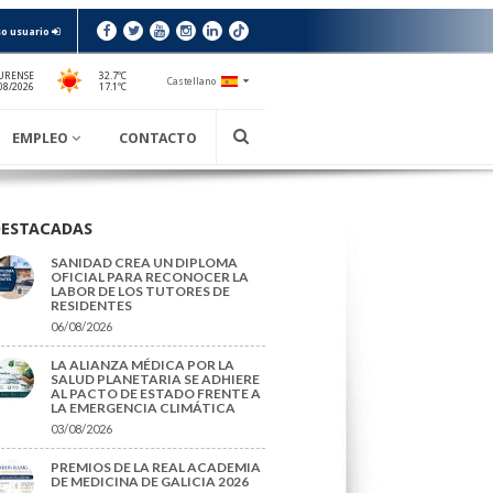
o usuario
URENSE
32.7ºC
Castellano
17.1ºC
08/2026
EMPLEO
CONTACTO
DESTACADAS
SANIDAD CREA UN DIPLOMA
OFICIAL PARA RECONOCER LA
LABOR DE LOS TUTORES DE
RESIDENTES
06/08/2026
LA ALIANZA MÉDICA POR LA
SALUD PLANETARIA SE ADHIERE
AL PACTO DE ESTADO FRENTE A
LA EMERGENCIA CLIMÁTICA
03/08/2026
PREMIOS DE LA REAL ACADEMIA
DE MEDICINA DE GALICIA 2026