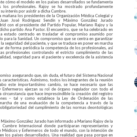
ate cómo el modelo en los países desarrollados se fundamenta
os los profesionales. Rajoy se ha mostrado profundamente
 su interés por asistir a dicha Cumbre.
 mañana los presidentes de la Organización Médica Colegial y
, Juan José Rodríguez Sendín y Máximo González Jurado
id con el presidente del Partido Popular, Mariano Rajoy y la
dicho partido Ana Pastor. El encuentro, que se ha celebrado en
 ha estado centrado en trasladar el compromiso asumido por
o para la Sanidad. Un compromiso que se centra en garantizar
y la seguridad del paciente, y que se traduce en poner en marcha
ar de forma periódica la competencia de los profesionales, así
as profesionales controlando el estricto cumplimiento de las
lidad, seguridad para el paciente y excelencia de la asistencia
miso asegurando que, sin duda, el futuro del Sistema Nacional
 características. Asimismo, todos los integrantes de la reunión
cabo este importantísimo cambio, se hace necesario que las
y Enfermeros ejerzan su rol de órgano regulador con todo el
 circunstancia que hace imprescindible la creación del registro
iones – tal y como establece la Ley de Ordenación de las
n marcha de una evaluación de la competencia a través de la
la obligatoriedad del cumplimiento de las normas deontológicas
y Máximo González Jurado han informado a Mariano Rajoy de la
 Cumbre Internacional donde participaran representantes y
 Médicos y Enfermeros de todo el mundo, con la intención de
 en los países desarrollados. Una realidad que pasa porque en