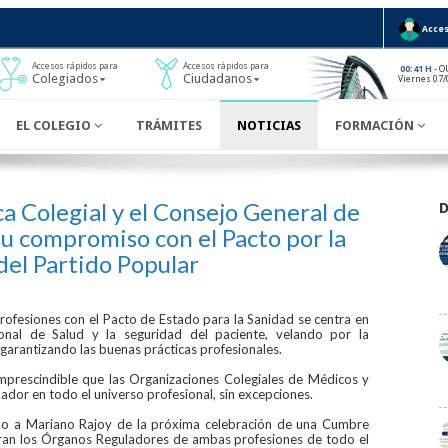
Acces
Accesos rápidos para
Accesos rápidos para
- O
00:41 H
Colegiados
Ciudadanos
Viernes 07/
EL COLEGIO
TRÁMITES
NOTICIAS
FORMACIÓN
 Colegial y el Consejo General de
u compromiso con el Pacto por la
del Partido Popular
esiones con el Pacto de Estado para la Sanidad se centra en
ional de Salud y la seguridad del paciente, velando por la
arantizando las buenas prácticas profesionales.
mprescindible que las Organizaciones Colegiales de Médicos y
ador en todo el universo profesional, sin excepciones.
 a Mariano Rajoy de la próxima celebración de una Cumbre
aran los Órganos Reguladores de ambas profesiones de todo el