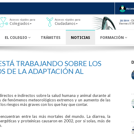
Acces
Accesos rápidos para
Accesos rápidos para
- O
20:59 H
Colegiados
Ciudadanos
Viernes 07/
EL COLEGIO
TRÁMITES
NOTICIAS
FORMACIÓN
ESTÁ TRABAJANDO SOBRE LOS
S DE LA ADAPTACIÓN AL
directos e indirectos sobre la salud humana y animal durante al
os de fenómenos meteorológicos extremos y un aumento de las
los riesgos más graves con los que hay que contar.
 encuentran entre las más mortales del mundo. La diarrea, la
nergéticas y proteínicas causaron en 2002, por sí solas, más de
o.