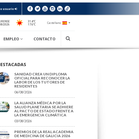
o usuario
URENSE
31.4ºC
Castellano
17.6ºC
08/2026
EMPLEO
CONTACTO
DESTACADAS
SANIDAD CREA UN DIPLOMA
OFICIAL PARA RECONOCER LA
LABOR DE LOS TUTORES DE
RESIDENTES
06/08/2026
LA ALIANZA MÉDICA POR LA
SALUD PLANETARIA SE ADHIERE
AL PACTO DE ESTADO FRENTE A
LA EMERGENCIA CLIMÁTICA
03/08/2026
PREMIOS DE LA REAL ACADEMIA
DE MEDICINA DE GALICIA 2026