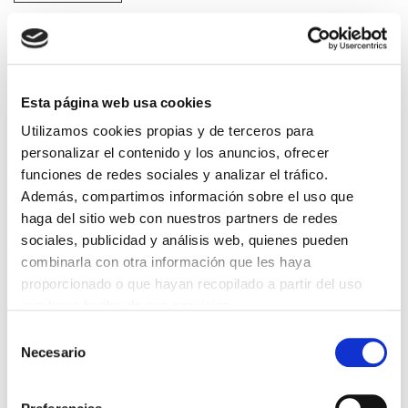
He leido y acepto la
Política de privacidad
*
Esta página web usa cookies
DESTACADAS
Utilizamos cookies propias y de terceros para
SANIDAD CREA UN DIPLOMA OFICIAL PARA RECONOCER LA
LABOR DE LOS TUTORES DE RESIDENTES
personalizar el contenido y los anuncios, ofrecer
06/08/2026
funciones de redes sociales y analizar el tráfico.
Además, compartimos información sobre el uso que
LA ALIANZA MÉDICA POR LA SALUD PLANETARIA SE ADHIERE
AL PACTO DE ESTADO FRENTE A LA EMERGENCIA CLIMÁTICA
haga del sitio web con nuestros partners de redes
03/08/2026
sociales, publicidad y análisis web, quienes pueden
PREMIOS DE LA REAL ACADEMIA DE MEDICINA DE GALICIA
combinarla con otra información que les haya
2026
proporcionado o que hayan recopilado a partir del uso
31/07/2026
que haya hecho de sus servicios.
CARTA DEL PRESIDENTE DE MUTUAL MÉDICA SOBRE LA
REFORMA DE LAS MUTUALIDADES ALTERNATIVAS Y LA
Selección
PASARELA AL RETA
Necesario
de
28/07/2026
consentimiento
EL COLEGIO MÉDICO DE OURENSE CONVOCA EL I CERTAMEN
DE CASOS CLÍNICOS PARA MÉDICOS INTERNOS RESIDENTES