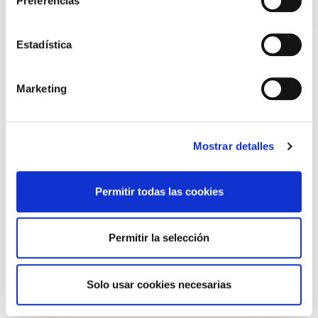
Preferencias
(MIR)
22/07/2026
Estadística
TRÁFICO SUPRIME LAS EXENCIONES MÉDICAS PARA EL USO
DEL CASCO Y DEL CINTURÓN DE SEGURIDAD
13/07/2026
Marketing
EL AUMENTO DE PRIMAS A MUFACE NO MEJORA LAS
CONDICIONES DE LOS MÉDICOS QUE ATIENDEN A
MUTUALISTAS
09/07/2026
Mostrar detalles
EL COLEGIO DE MÉDICOS DE OURENSE EXIGE MEDIDAS
URGENTES ANTE LA SITUACIÓN CRÍTICA DEL SERVICIO DE
URGENCIAS DEL CHUO
09/07/2026
Permitir todas las cookies
INFORME SOBRE LA CONSOLIDACIÓN DE GRADO A LAS/LOS
COLEGIADAS/OS EN ACTIVO QUE HAN EJERCIDO O EJERCEN
PUESTOS DE JEFATURA / DIRECCIÓN / COORDINACIÓN
Permitir la selección
03/07/2026
DISPONIBLE LA GRABACIÓN DE LA JORNADA «SALUD,
SOSTENIBILIDAD Y SISTEMA SANITARIO: UN COMPROMISO
DE PAÍS»
Solo usar cookies necesarias
22/06/2026