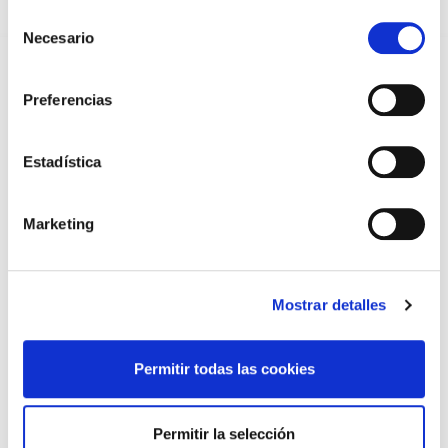
Selección
PREMIOS DE LA REAL ACADEMIA DE MEDICINA DE GALICIA
Necesario
de
2026
consentimiento
31/07/2026
Preferencias
CARTA DEL PRESIDENTE DE MUTUAL MÉDICA SOBRE LA
REFORMA DE LAS MUTUALIDADES ALTERNATIVAS Y LA
PASARELA AL RETA
28/07/2026
Estadística
EL COLEGIO MÉDICO DE OURENSE CONVOCA EL I CERTAMEN
DE CASOS CLÍNICOS PARA MÉDICOS INTERNOS RESIDENTES
(MIR)
Marketing
22/07/2026
TRÁFICO SUPRIME LAS EXENCIONES MÉDICAS PARA EL USO
DEL CASCO Y DEL CINTURÓN DE SEGURIDAD
13/07/2026
Mostrar detalles
EL AUMENTO DE PRIMAS A MUFACE NO MEJORA LAS
CONDICIONES DE LOS MÉDICOS QUE ATIENDEN A
MUTUALISTAS
Permitir todas las cookies
09/07/2026
EL COLEGIO DE MÉDICOS DE OURENSE EXIGE MEDIDAS
URGENTES ANTE LA SITUACIÓN CRÍTICA DEL SERVICIO DE
Permitir la selección
URGENCIAS DEL CHUO