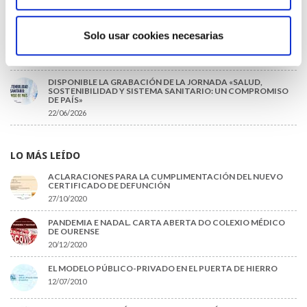
09/07/2026
INFORME SOBRE LA CONSOLIDACIÓN DE GRADO A LAS/LOS
Solo usar cookies necesarias
COLEGIADAS/OS EN ACTIVO QUE HAN EJERCIDO O EJERCEN
PUESTOS DE JEFATURA / DIRECCIÓN / COORDINACIÓN
03/07/2026
DISPONIBLE LA GRABACIÓN DE LA JORNADA «SALUD,
SOSTENIBILIDAD Y SISTEMA SANITARIO: UN COMPROMISO
DE PAÍS»
22/06/2026
LO MÁS LEÍDO
ACLARACIONES PARA LA CUMPLIMENTACIÓN DEL NUEVO
CERTIFICADO DE DEFUNCIÓN
27/10/2020
PANDEMIA E NADAL. CARTA ABERTA DO COLEXIO MÉDICO
DE OURENSE
20/12/2020
EL MODELO PÚBLICO-PRIVADO EN EL PUERTA DE HIERRO
12/07/2010