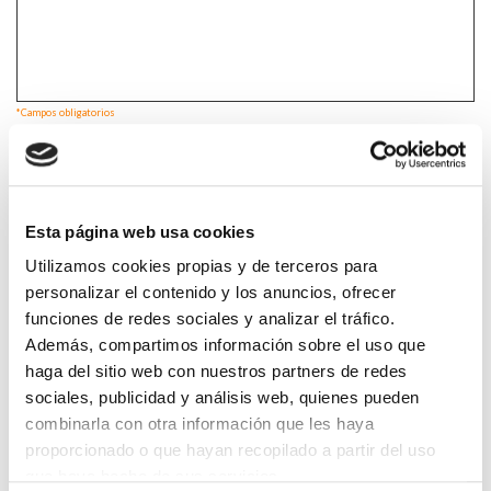
*Campos obligatorios
Esta página web usa cookies
He leido y acepto la
Política de privacidad
*
Utilizamos cookies propias y de terceros para
personalizar el contenido y los anuncios, ofrecer
funciones de redes sociales y analizar el tráfico.
Además, compartimos información sobre el uso que
DESTACADAS
haga del sitio web con nuestros partners de redes
SANIDAD CREA UN DIPLOMA OFICIAL PARA RECONOCER LA
LABOR DE LOS TUTORES DE RESIDENTES
sociales, publicidad y análisis web, quienes pueden
06/08/2026
combinarla con otra información que les haya
proporcionado o que hayan recopilado a partir del uso
LA ALIANZA MÉDICA POR LA SALUD PLANETARIA SE ADHIERE
AL PACTO DE ESTADO FRENTE A LA EMERGENCIA CLIMÁTICA
que haya hecho de sus servicios.
03/08/2026