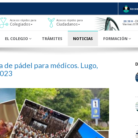
Acces
Accesos rápidos para
Accesos rápidos para
- O
20:38 H
Colegiados
Ciudadanos
Viernes 07/
EL COLEGIO
TRÁMITES
NOTICIAS
FORMACIÓN
de pádel para médicos. Lugo,
2023