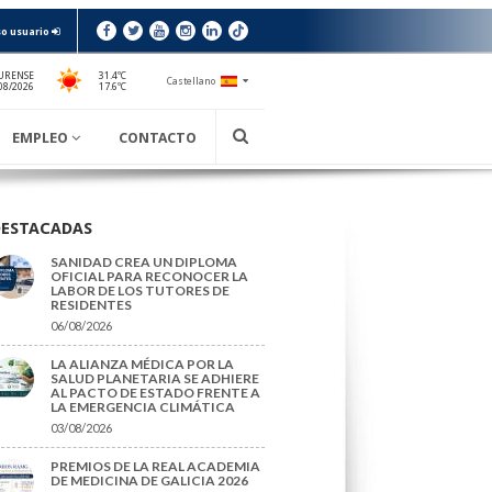
o usuario
URENSE
31.4ºC
Castellano
17.6ºC
08/2026
EMPLEO
CONTACTO
DESTACADAS
SANIDAD CREA UN DIPLOMA
OFICIAL PARA RECONOCER LA
LABOR DE LOS TUTORES DE
RESIDENTES
06/08/2026
LA ALIANZA MÉDICA POR LA
SALUD PLANETARIA SE ADHIERE
AL PACTO DE ESTADO FRENTE A
LA EMERGENCIA CLIMÁTICA
03/08/2026
PREMIOS DE LA REAL ACADEMIA
DE MEDICINA DE GALICIA 2026