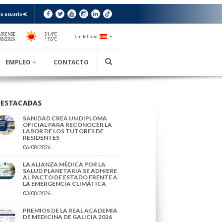
o usuario
URENSE
31.4ºC
Castellano
17.6ºC
08/2026
EMPLEO
CONTACTO
DESTACADAS
SANIDAD CREA UN DIPLOMA
OFICIAL PARA RECONOCER LA
LABOR DE LOS TUTORES DE
RESIDENTES
06/08/2026
LA ALIANZA MÉDICA POR LA
SALUD PLANETARIA SE ADHIERE
AL PACTO DE ESTADO FRENTE A
LA EMERGENCIA CLIMÁTICA
03/08/2026
PREMIOS DE LA REAL ACADEMIA
DE MEDICINA DE GALICIA 2026