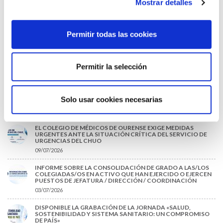
Mostrar detalles
EL COLEGIO MÉDICO DE OURENSE CONVOCA EL I CERTAMEN
DE CASOS CLÍNICOS PARA MÉDICOS INTERNOS RESIDENTES
(MIR)
Permitir todas las cookies
22/07/2026
TRÁFICO SUPRIME LAS EXENCIONES MÉDICAS PARA EL USO
DEL CASCO Y DEL CINTURÓN DE SEGURIDAD
Permitir la selección
13/07/2026
EL AUMENTO DE PRIMAS A MUFACE NO MEJORA LAS
CONDICIONES DE LOS MÉDICOS QUE ATIENDEN A
Solo usar cookies necesarias
MUTUALISTAS
09/07/2026
EL COLEGIO DE MÉDICOS DE OURENSE EXIGE MEDIDAS
URGENTES ANTE LA SITUACIÓN CRÍTICA DEL SERVICIO DE
URGENCIAS DEL CHUO
09/07/2026
INFORME SOBRE LA CONSOLIDACIÓN DE GRADO A LAS/LOS
COLEGIADAS/OS EN ACTIVO QUE HAN EJERCIDO O EJERCEN
PUESTOS DE JEFATURA / DIRECCIÓN / COORDINACIÓN
03/07/2026
DISPONIBLE LA GRABACIÓN DE LA JORNADA «SALUD,
SOSTENIBILIDAD Y SISTEMA SANITARIO: UN COMPROMISO
DE PAÍS»