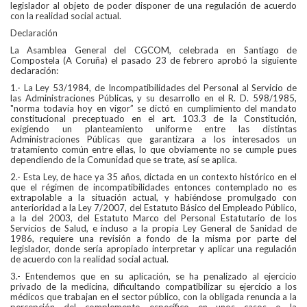
legislador al objeto de poder disponer de una regulación de acuerdo
con la realidad social actual.
Declaración
La Asamblea General del CGCOM, celebrada en Santiago de
Compostela (A Coruña) el pasado 23 de febrero aprobó la siguiente
declaración:
1.- La Ley 53/1984, de Incompatibilidades del Personal al Servicio de
las Administraciones Públicas, y su desarrollo en el R. D. 598/1985,
"norma todavía hoy en vigor” se dictó en cumplimiento del mandato
constitucional preceptuado en el art. 103.3 de la Constitución,
exigiendo un planteamiento uniforme entre las distintas
Administraciones Públicas que garantizara a los interesados un
tratamiento común entre ellas, lo que obviamente no se cumple pues
dependiendo de la Comunidad que se trate, así se aplica.
2.- Esta Ley, de hace ya 35 años, dictada en un contexto histórico en el
que el régimen de incompatibilidades entonces contemplado no es
extrapolable a la situación actual, y habiéndose promulgado con
anterioridad a la Ley 7/2007, del Estatuto Básico del Empleado Público,
a la del 2003, del Estatuto Marco del Personal Estatutario de los
Servicios de Salud, e incluso a la propia Ley General de Sanidad de
1986, requiere una revisión a fondo de la misma por parte del
legislador, donde sería apropiado interpretar y aplicar una regulación
de acuerdo con la realidad social actual.
3.- Entendemos que en su aplicación, se ha penalizado al ejercicio
privado de la medicina, dificultando compatibilizar su ejercicio a los
médicos que trabajan en el sector público, con la obligada renuncia a la