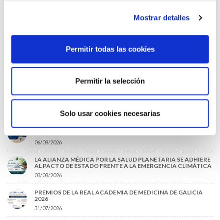
*Campos obligatorios
Mostrar detalles
Permitir todas las cookies
He leido y acepto la
Política de privacidad
*
Permitir la selección
DESTACADAS
Solo usar cookies necesarias
SANIDAD CREA UN DIPLOMA OFICIAL PARA RECONOCER LA
LABOR DE LOS TUTORES DE RESIDENTES
06/08/2026
LA ALIANZA MÉDICA POR LA SALUD PLANETARIA SE ADHIERE
AL PACTO DE ESTADO FRENTE A LA EMERGENCIA CLIMÁTICA
03/08/2026
PREMIOS DE LA REAL ACADEMIA DE MEDICINA DE GALICIA
2026
31/07/2026