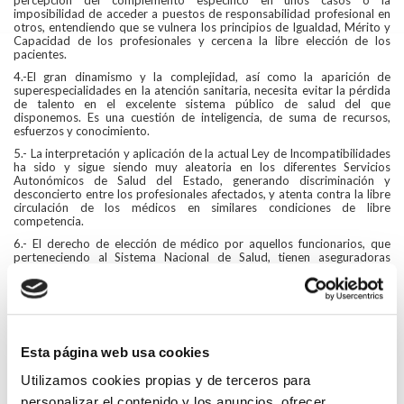
percepción del complemento específico en unos casos o la
imposibilidad de acceder a puestos de responsabilidad profesional en
otros, entendiendo que se vulnera los principios de Igualdad, Mérito y
Capacidad de los profesionales y cercena la libre elección de los
pacientes.
4.-El gran dinamismo y la complejidad, así como la aparición de
superespecialidades en la atención sanitaria, necesita evitar la pérdida
de talento en el excelente sistema público de salud del que
disponemos. Es una cuestión de inteligencia, de suma de recursos,
esfuerzos y conocimiento.
5.- La interpretación y aplicación de la actual Ley de Incompatibilidades
ha sido y sigue siendo muy aleatoria en los diferentes Servicios
Autonómicos de Salud del Estado, generando discriminación y
desconcierto entre los profesionales afectados, y atenta contra la libre
circulación de los médicos en similares condiciones de libre
competencia.
6.- El derecho de elección de médico por aquellos funcionarios, que
perteneciendo al Sistema Nacional de Salud, tienen aseguradoras
privadas ajenas a los Servicios de Salud autonómicos (MUFACE, ISFAS,
MUGEJU), ve limitada su actual oferta sanitaria por una interpretación
restrictiva de la Ley.
7.- Tampoco se entiende la exclusión/penalización que muchos servicios
autonómicos de salud mantienen con los médicos que compatibilizan su
actividad pública con el ejercicio privado, para acceder a las Jefaturas
Esta página web usa cookies
Clínicas y de Servicio. Esta limitación, anula las posibilidades de
desarrollo profesional del médico afectado, así como un menoscabo y
Utilizamos cookies propias y de terceros para
pérdida de valor para la excelencia de la propia sanidad pública.
personalizar el contenido y los anuncios, ofrecer