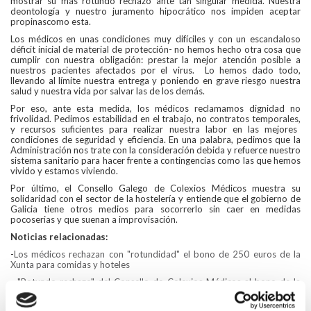
mostrar su más rotundo rechazo ante tan singular medida. Nuestr
a
deontología
y nuestro juramento hipocrático nos impiden aceptar
propinas
como esta.
Los médicos en unas condiciones muy difíciles y con un escandaloso
déficit inicial de material de protección- no hemos hecho otra cosa que
cumplir con nuestra obligación
: prestar la mejor atención posible a
nuestros pacientes afectados por el virus. Lo hemos dado todo,
llevando al límite nuestra entrega y poniendo en grave riesgo nuestra
salud y nuestra vida por salvar las de los demás.
Por eso, a
nte est
a
medida
,
los médicos
reclamamos dignidad
no
frivolidad. Pedimos estabilidad en el trabajo, no contratos temporales
,
y
recursos suficientes
para realizar nuestra labor en las mejores
condiciones de seguridad y eficiencia. En una palabra, pedimos que la
Administración nos trate con la consideración debida y refuerce nuestro
sistema sanitario para hacer frente a contingencias como las que hemos
vivido y estamos viviendo.
Por último, el
Consello
Galego
de
Colexios
Médicos muestra su
solidaridad con el sector de la hostelería y entiende que el gobierno de
Galicia tiene otros medios para socorrerlo sin caer en medidas
poco
se
rias
y que suenan a improvisación
.
Noticias relacionadas:
-
Los médicos rechazan con "rotundidad" el bono de 250 euros de la
Xunta para comidas y hoteles
-
"Rotundo rechazo" del Consello de Colexios Médicos al bono de la
Xunta: "Dignidad, no frivolidad"