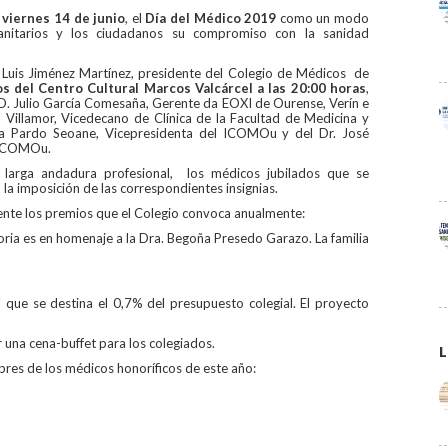
l
viernes 14 de junio
, el
Día del Médico 2019
como un modo
sanitarios y los ciudadanos su compromiso con la sanidad
sé Luis Jiménez Martínez, presidente del Colegio de Médicos de
s del Centro Cultural Marcos Valcárcel a las 20:00 horas
,
 D. Julio García Comesaña, Gerente da EOXI de Ourense, Verín e
 Villamor, Vicedecano de Clínica de la Facultad de Medicina y
a Pardo Seoane, Vicepresidenta del ICOMOu y del Dr. José
 ICOMOu.
larga andadura profesional, los médicos jubilados que se
n la imposición de las correspondientes insignias.
ente los premios que el Colegio convoca anualmente:
oria es en homenaje a la Dra. Begoña Presedo Garazo. La familia
ue se destina el 0,7% del presupuesto colegial. El proyecto
una cena-buffet para los colegiados.
L
s de los médicos honoríficos de este año: