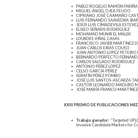
PABLO ROGELIO RAMÓN FARIÑ
MIGUEL ÁNGEL OJEA FEIJOO
CIPRIANO JOSÉ CAAMAÑO CAS
LUIS-FERNANDO SAAVEDRA IBA
JESÚS LUIS CIMADEVILA ESTEVE
ELISEO SEÑARIS RODRÍGUEZ
MOHAMAD MUNIR EL MALEK
LOURDES VIÑAL CASAS
FRANCISCO JAVIER MARTÍNEZ D
JUAN CARLOS EIRAS COUSO
JUAN ANTONIO LOPEZ PETEIRO
BERNARDO PERFECTO FERNÁNDE
CARLOS SALGADO RODRÍGUEZ
ANTONIO PÉREZ LÓPEZ
CELSO GARCÍA PÉREZ
SERAFÍN PÉREZ POMBO
JOSÉ LUIS SANTOS-ASCARZA TA
CASTOR LEONARDO MADURO M
JOSÉ MARÍA FRANCO MARTÍNEZ
XXIII PREMIO DE PUBLICACIONES ME
Trabajo ganador:
“Targeted UPLC
Invasive Candidate Markers for Co