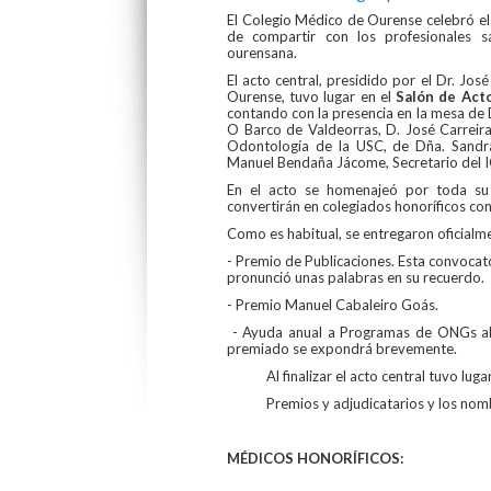
El Colegio Médico de Ourense celebró e
de compartir con los profesionales 
ourensana.
El acto central, presidido por el Dr. Jo
Ourense, tuvo lugar en el
Salón de Acto
contando con la presencia en la mesa de
O Barco de Valdeorras, D. José Carreira
Odontología de la USC, de Dña. Sandr
Manuel Bendaña Jácome, Secretario del
En el acto se homenajeó por toda su 
convertirán en colegiados honoríficos co
Como es habitual, se entregaron oficialm
- Premio de Publicaciones. Esta convocat
pronunció unas palabras en su recuerdo.
- Premio Manuel Cabaleiro Goás.
- Ayuda anual a Programas de ONGs al q
premiado se expondrá brevemente.
Al finalizar el acto central tuvo lugar 
Premios y adjudicatarios y los nombre
MÉDICOS HONORÍFICOS: