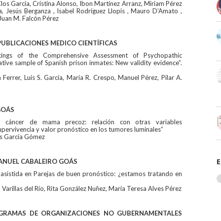
los Garcia, Cristina Alonso, Ibon Martínez Arranz, Miriam Pérez
, Jesús Berganza , Isabel Rodríguez Llopis , Mauro D’Amato ,
 Juan M. Falcón Pérez
 PUBLICACIONES MEDICO CIENTÍFICAS
atings of the Comprehensive Assessment of Psychopathic
ative sample of Spanish prison inmates: New validity evidence”.
Ferrer, Luis S. García, María R. Crespo, Manuel Pérez, Pilar A.
GOÁS
cáncer de mama precoz: relación con otras variables
supervivencia y valor pronóstico en los tumores luminales”
ús García Gómez
MANUEL CABALEIRO GOÁS
E
asistida en Parejas de buen pronóstico: ¿estamos tratando en
Varillas del Río, Rita González Nuñez, María Teresa Alves Pérez
OGRAMAS DE ORGANIZACIONES NO GUBERNAMENTALES