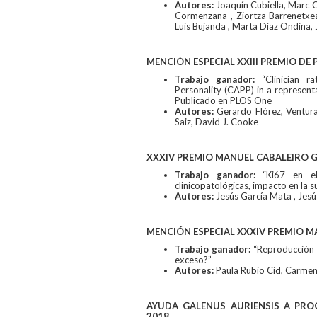
Autores:
Joaquín Cubiella, Marc C
Cormenzana , Ziortza Barrenetxea
Luis Bujanda , Marta Díaz Ondina,
MENCIÓN ESPECIAL XXIII PREMIO DE
Trabajo ganador:
“Clinician r
Personality (CAPP) in a represent
Publicado en PLOS One
Autores:
Gerardo Flórez, Ventura 
Saiz, David J. Cooke
XXXIV PREMIO MANUEL CABALEIRO 
Trabajo ganador:
“Ki67 en el 
clinicopatológicas, impacto en la 
Autores:
Jesús García Mata , Jes
MENCIÓN ESPECIAL XXXIV PREMIO 
Trabajo ganador:
“Reproducción 
exceso?”
Autores:
Paula Rubio Cid, Carmen 
AYUDA GALENUS AURIENSIS A PR
2018