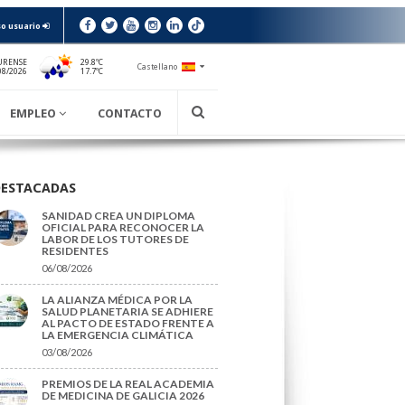
o usuario
URENSE
29.8ºC
Castellano
17.7ºC
08/2026
EMPLEO
CONTACTO
DESTACADAS
SANIDAD CREA UN DIPLOMA
OFICIAL PARA RECONOCER LA
LABOR DE LOS TUTORES DE
RESIDENTES
06/08/2026
LA ALIANZA MÉDICA POR LA
SALUD PLANETARIA SE ADHIERE
AL PACTO DE ESTADO FRENTE A
LA EMERGENCIA CLIMÁTICA
03/08/2026
PREMIOS DE LA REAL ACADEMIA
DE MEDICINA DE GALICIA 2026