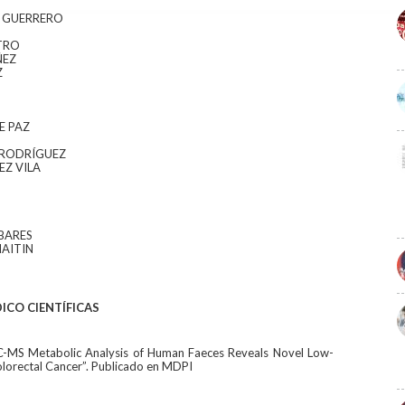
A GUERRERO
TRO
ÑEZ
Z
E PAZ
 RODRÍGUEZ
Z VILA
BARES
AITIN
DICO CIENTÍFICAS
-MS Metabolic Analysis of Human Faeces Reveals Novel Low-
lorectal Cancer”. Publicado en MDPI