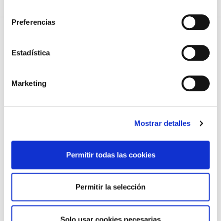
REFORMA DE LAS MUTUALIDADES ALTERNATIVAS Y LA
consentimiento
PASARELA AL RETA
28/07/2026
Preferencias
EL COLEGIO MÉDICO DE OURENSE CONVOCA EL I CERTAMEN
DE CASOS CLÍNICOS PARA MÉDICOS INTERNOS RESIDENTES
(MIR)
Estadística
22/07/2026
TRÁFICO SUPRIME LAS EXENCIONES MÉDICAS PARA EL USO
DEL CASCO Y DEL CINTURÓN DE SEGURIDAD
Marketing
13/07/2026
EL AUMENTO DE PRIMAS A MUFACE NO MEJORA LAS
CONDICIONES DE LOS MÉDICOS QUE ATIENDEN A
MUTUALISTAS
Mostrar detalles
09/07/2026
EL COLEGIO DE MÉDICOS DE OURENSE EXIGE MEDIDAS
URGENTES ANTE LA SITUACIÓN CRÍTICA DEL SERVICIO DE
Permitir todas las cookies
URGENCIAS DEL CHUO
09/07/2026
INFORME SOBRE LA CONSOLIDACIÓN DE GRADO A LAS/LOS
Permitir la selección
COLEGIADAS/OS EN ACTIVO QUE HAN EJERCIDO O EJERCEN
PUESTOS DE JEFATURA / DIRECCIÓN / COORDINACIÓN
03/07/2026
Solo usar cookies necesarias