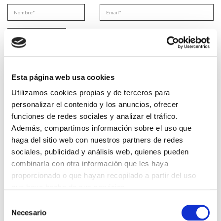
He leido y acepto la
Política de privacidad
*
Esta página web usa cookies
Utilizamos cookies propias y de terceros para
DESTACADAS
personalizar el contenido y los anuncios, ofrecer
funciones de redes sociales y analizar el tráfico.
SANIDAD CREA UN DIPLOMA OFICIAL PARA RECONOCER LA
LABOR DE LOS TUTORES DE RESIDENTES
Además, compartimos información sobre el uso que
06/08/2026
haga del sitio web con nuestros partners de redes
LA ALIANZA MÉDICA POR LA SALUD PLANETARIA SE ADHIERE
sociales, publicidad y análisis web, quienes pueden
AL PACTO DE ESTADO FRENTE A LA EMERGENCIA CLIMÁTICA
combinarla con otra información que les haya
03/08/2026
proporcionado o que hayan recopilado a partir del uso
PREMIOS DE LA REAL ACADEMIA DE MEDICINA DE GALICIA
que haya hecho de sus servicios.
2026
31/07/2026
Selección
Necesario
de
CARTA DEL PRESIDENTE DE MUTUAL MÉDICA SOBRE LA