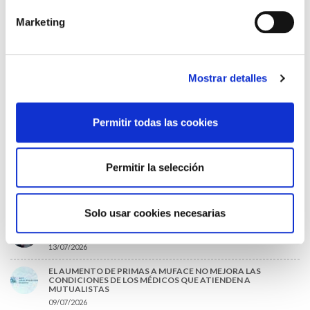
LA ALIANZA MÉDICA POR LA SALUD PLANETARIA SE ADHIERE
Marketing
AL PACTO DE ESTADO FRENTE A LA EMERGENCIA CLIMÁTICA
03/08/2026
PREMIOS DE LA REAL ACADEMIA DE MEDICINA DE GALICIA
2026
Mostrar detalles
31/07/2026
CARTA DEL PRESIDENTE DE MUTUAL MÉDICA SOBRE LA
Permitir todas las cookies
REFORMA DE LAS MUTUALIDADES ALTERNATIVAS Y LA
PASARELA AL RETA
28/07/2026
Permitir la selección
EL COLEGIO MÉDICO DE OURENSE CONVOCA EL I CERTAMEN
DE CASOS CLÍNICOS PARA MÉDICOS INTERNOS RESIDENTES
(MIR)
22/07/2026
Solo usar cookies necesarias
TRÁFICO SUPRIME LAS EXENCIONES MÉDICAS PARA EL USO
DEL CASCO Y DEL CINTURÓN DE SEGURIDAD
13/07/2026
EL AUMENTO DE PRIMAS A MUFACE NO MEJORA LAS
CONDICIONES DE LOS MÉDICOS QUE ATIENDEN A
MUTUALISTAS
09/07/2026