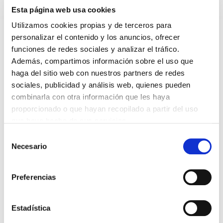
Esta página web usa cookies
HAZ UN COMENTARIO
Utilizamos cookies propias y de terceros para
personalizar el contenido y los anuncios, ofrecer
funciones de redes sociales y analizar el tráfico.
Además, compartimos información sobre el uso que
haga del sitio web con nuestros partners de redes
*Campos obligatorios
sociales, publicidad y análisis web, quienes pueden
combinarla con otra información que les haya
proporcionado o que hayan recopilado a partir del uso
que haya hecho de sus servicios.
Selección
He leido y acepto la
Política de privacidad
*
Necesario
de
consentimiento
Preferencias
DESTACADAS
SANIDAD CREA UN DIPLOMA OFICIAL PARA RECONOCER LA
Estadística
LABOR DE LOS TUTORES DE RESIDENTES
06/08/2026