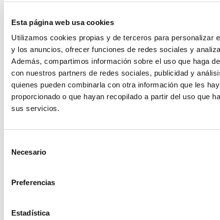
PASARELA AL RETA
28/07/2026
Esta página web usa cookies
EL COLEGIO MÉDICO DE OURENSE CONVOCA EL I CERTAMEN
DE CASOS CLÍNICOS PARA MÉDICOS INTERNOS RESIDENTES
Utilizamos cookies propias y de terceros para personalizar e
(MIR)
y los anuncios, ofrecer funciones de redes sociales y analizar
22/07/2026
Además, compartimos información sobre el uso que haga del
TRÁFICO SUPRIME LAS EXENCIONES MÉDICAS PARA EL USO
con nuestros partners de redes sociales, publicidad y anális
DEL CASCO Y DEL CINTURÓN DE SEGURIDAD
13/07/2026
quienes pueden combinarla con otra información que les ha
proporcionado o que hayan recopilado a partir del uso que 
EL AUMENTO DE PRIMAS A MUFACE NO MEJORA LAS
CONDICIONES DE LOS MÉDICOS QUE ATIENDEN A
sus servicios.
MUTUALISTAS
09/07/2026
EL COLEGIO DE MÉDICOS DE OURENSE EXIGE MEDIDAS
Selección
URGENTES ANTE LA SITUACIÓN CRÍTICA DEL SERVICIO DE
Necesario
URGENCIAS DEL CHUO
de
09/07/2026
consentimiento
INFORME SOBRE LA CONSOLIDACIÓN DE GRADO A LAS/LOS
Preferencias
COLEGIADAS/OS EN ACTIVO QUE HAN EJERCIDO O EJERCEN
PUESTOS DE JEFATURA / DIRECCIÓN / COORDINACIÓN
03/07/2026
Estadística
DISPONIBLE LA GRABACIÓN DE LA JORNADA «SALUD,