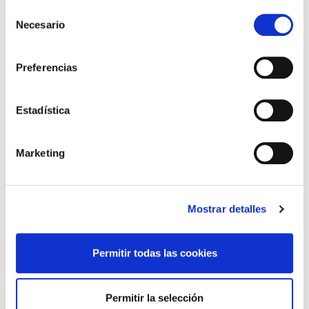
Selección
Necesario
de
consentimiento
*Campos obligatorios
Preferencias
Estadística
He leido y acepto la
Política de privacidad
*
Marketing
DESTACADAS
Mostrar detalles
LA ALIANZA MÉDICA POR LA SALUD PLANETARIA SE ADHIERE
AL PACTO DE ESTADO FRENTE A LA EMERGENCIA CLIMÁTICA
03/08/2026
Permitir todas las cookies
PREMIOS DE LA REAL ACADEMIA DE MEDICINA DE GALICIA
2026
Permitir la selección
31/07/2026