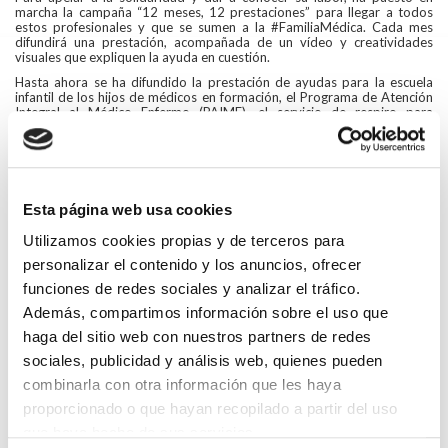
marcha la campaña “12 meses, 12 prestaciones” para llegar a todos
estos profesionales y que se sumen a la #FamiliaMédica. Cada mes
difundirá una prestación, acompañada de un vídeo y creatividades
visuales que expliquen la ayuda en cuestión.
Hasta ahora se ha difundido la prestación de ayudas para la escuela
infantil de los hijos de médicos en formación, el Programa de Atención
Integral al Médico Enfermo (PAIME), el servicio de respiro para
cuidadores, la prestación de viudedad, las ayudas de orfandad, las de
autonomía personal en el hogar y apoyo familiar.
Para ayudar a los demás y ejercer una solidaridad activa con otros
compañeros y sus familias, puedes hacerlo en el
siguiente enlace
o a
través de tu Colegio de Médicos.
Esta página web usa cookies
Tú también puedes formar parte de la #FamiliaMedica.
Utilizamos cookies propias y de terceros para
#tútambiénpuedescolaborar en https://socioprotector.es/
personalizar el contenido y los anuncios, ofrecer
Acceder al vídeo de la prestación
funciones de redes sociales y analizar el tráfico.
Además, compartimos información sobre el uso que
Volver
haga del sitio web con nuestros partners de redes
Compartir en:
sociales, publicidad y análisis web, quienes pueden
combinarla con otra información que les haya
HAZ UN COMENTARIO
proporcionado o que hayan recopilado a partir del uso
que haya hecho de sus servicios.