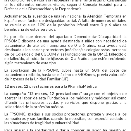
en los diferentes entornos vitales, según el Consejo Español para la
Defensa de la Discapacidad y la Dependencia.
Actualmente, la ausencia de una ley nacional la Atención Temprana en
España es un factor de desigualdad social. A falta de números oficiales,
se calcula que un 10% de la población infantil entre 0 y 6 años se
beneficiaría de estos servicios.
Es por ello que dentro del apartado Dependencia-Discapacidad, la
FPSOMC dispone de una ayuda destinada a niños con necesidad de
tratamiento de
atención temprana
de 0 a 6 años. Esta ayuda está
destinada a los socios protectores (médicos/as colegiados/as, personal
de los Colegios o del CGCOM y las Fundaciones de la OMC), fallecido o
no fallecido, al cuidado de hijos/as de 0 a 6 años que estén recibiendo
algún tratamiento de este tipo.
La aportación de la FPSOMC cubre hasta un 50% del coste del
tratamiento recibido, hasta un máximo de 540€/mes, previa valoración
de ingresos de la Unidad Familiar (UF).
12 meses, 12 prestaciones para la #FamiliaMédica
La
campaña “12 meses, 12 prestaciones”
surge con el objetivo de
acercar la labor de esta Fundación a los médicos y médicas; así como
difundir las principales ayudas y servicios que dispone gracias a la
solidaridad de la profesión médica.
La FPSOMC, gracias a sus socios protectores, protege y ayuda a los
compañeros y sus familias cuando lo necesitan, con especial cuidado a
las situaciones de fragilidad y vulnerabilidad.
Para apelar a la solidaridad y dar a conocer su labor, ha puesto en