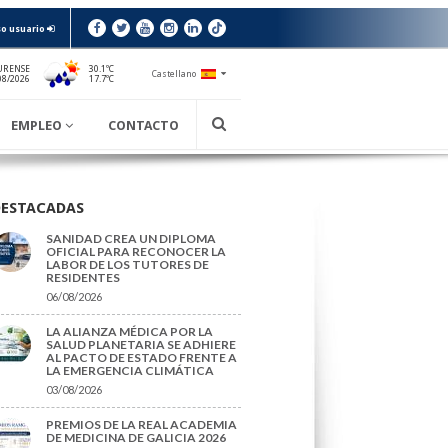
o usuario
URENSE
30.1ºC
Castellano
17.7ºC
08/2026
EMPLEO
CONTACTO
DESTACADAS
SANIDAD CREA UN DIPLOMA
OFICIAL PARA RECONOCER LA
LABOR DE LOS TUTORES DE
RESIDENTES
06/08/2026
LA ALIANZA MÉDICA POR LA
SALUD PLANETARIA SE ADHIERE
AL PACTO DE ESTADO FRENTE A
LA EMERGENCIA CLIMÁTICA
03/08/2026
PREMIOS DE LA REAL ACADEMIA
DE MEDICINA DE GALICIA 2026