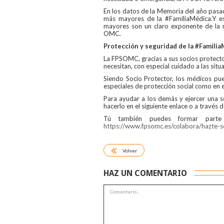
En los datos de la Memoria del año pasad
más mayores de la #FamiliaMédica.Y es
mayores son un claro exponente de la m
OMC.
Protección y seguridad de la #Famili
La FPSOMC, gracias a sus socios protecto
necesitan, con especial cuidado a las situ
Siendo Socio Protector, los médicos pu
especiales de protección social como en 
Para ayudar a los demás y ejercer una s
hacerlo en el siguiente enlace o a través 
Tú también puedes formar parte d
https://www.fpsomc.es/colabora/hazte-s
Volver
HAZ UN COMENTARIO