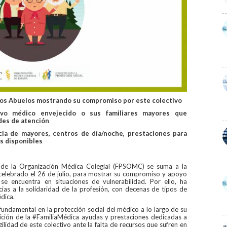
 los Abuelos mostrando su compromiso por este colectivo
tivo médico envejecido o sus familiares mayores que
des de atención
ncia de mayores, centros de día/noche, prestaciones para
es disponibles
l de la Organización Médica Colegial (FPSOMC) se suma a la
celebrado el 26 de julio, para mostrar su compromiso y apoyo
se encuentra en situaciones de vulnerabilidad. Por ello, ha
ias a la solidaridad de la profesión, con decenas de tipos de
dica.
damental en la protección social del médico a lo largo de su
ición de la #FamiliaMédica ayudas y prestaciones dedicadas a
gilidad de este colectivo ante la falta de recursos que sufren en