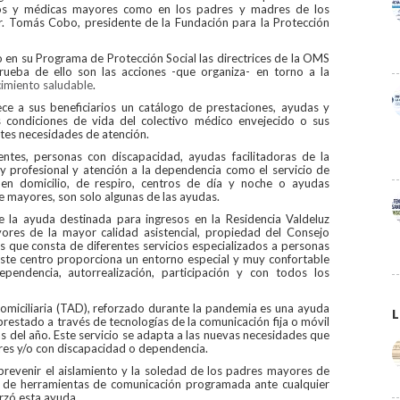
cos y médicas mayores como en los padres y madres de los
r. Tomás Cobo, presidente de la Fundación para la Protección
 en su Programa de Protección Social las directrices de la OMS
rueba de ello son las acciones -que organiza- en torno a la
ecimiento saludable
.
ce a sus beneficiarios un catálogo de prestaciones, ayudas y
s condiciones de vida del colectivo médico envejecido o sus
tes necesidades de atención.
entes, personas con discapacidad, ayudas facilitadoras de la
r y profesional y atención a la dependencia como el servicio de
ón en domicilio, de respiro, centros de día y noche o ayudas
e mayores, son solo algunas de las ayudas.
 la ayuda destinada para ingresos en la Residencia Valdeluz
res de la mayor calidad asistencial, propiedad del Consejo
s que consta de diferentes servicios especializados a personas
Este centro proporciona un entorno especial y muy confortable
pendencia, autorrealización, participación y con todos los
Domiciliaria (TAD), reforzado durante la pandemia es una ayuda
L
 prestado a través de tecnologías de la comunicación fija o móvil
ías del año. Este servicio se adapta a las nuevas necesidades que
res y/o con discapacidad o dependencia.
prevenir el aislamiento y la soledad de los padres mayores de
s de herramientas de comunicación programada ante cualquier
rzó esta ayuda.