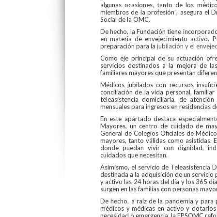
algunas ocasiones, tanto de los médi
miembros de la profesión”, asegura el D
Social de la OMC.
De hecho, la Fundación tiene incorporado
en materia de envejecimiento activo. P
preparación para la
jubilación y el envej
Como eje principal de su actuación ofre
servicios destinados a la mejora de la
familiares mayores que presentan diferen
Médicos jubilados con recursos insufici
conciliación de la vida personal, familia
teleasistencia domiciliaria, de atenci
mensuales para ingresos en residencias d
En este apartado destaca especialmente
Mayores, un centro de cuidado de mayo
General de Colegios Oficiales de Médico
mayores, tanto válidas como asistidas. 
donde puedan vivir con dignidad, inde
cuidados que necesitan.
Asimismo, el servicio de Teleasistencia 
destinada a la adquisición de un servicio
y activo las 24 horas del día y los 365 d
surgen en las familias con personas mayo
De hecho, a raíz de la pandemia y para 
médicos y médicas en activo y dotarlo
necesidad o emergencia, la FPSOMC refo