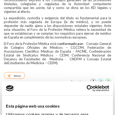
reconocimiento expreso a los Consejos generales de las profesiones
tituladas, colegiadas y reguladas de la Autoridad competente
compartida que les asiste, tal y como se dicta en los RD legales y
vigentes al efecto.
La expedición, custodia y exigencia del título es fundamental para la
profesión más regulada de Europa (la de médico), y no puede
depender de nadie ajeno a las disposiciones estatales vigentes. Ante
esta situación, el Foro de la Profesión Médica reitera la necesidad de
que se establezcan y se cumplan los requisitos para ejercer de médico
en España en cumplimiento de las normativas europeas.
El Foro de la Profesión Médica está
conformado por
: Consejo General
de Colegios Oficiales de Médicos – CGCOM, Federación de
Asociaciones Científico Médicas de España - FACME, Confederación
Estatal de Sindicatos Médicos - CESM, Conferencia Nacional de
Decanos de Facultades de Medicina - CNDFM y Consejo Estatal
deEstudiantes de Medicina – CEEM).
Volver
Compartir en:
HAZ UN COMENTARIO
Esta página web usa cookies
Utilizamos cookies propias y de terceros para