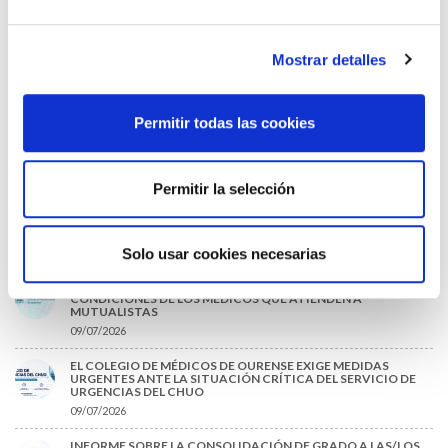
2026
31/07/2026
Mostrar detalles
CARTA DEL PRESIDENTE DE MUTUAL MÉDICA SOBRE LA
REFORMA DE LAS MUTUALIDADES ALTERNATIVAS Y LA
PASARELA AL RETA
28/07/2026
Permitir todas las cookies
EL COLEGIO MÉDICO DE OURENSE CONVOCA EL I CERTAMEN
DE CASOS CLÍNICOS PARA MÉDICOS INTERNOS RESIDENTES
(MIR)
22/07/2026
Permitir la selección
TRÁFICO SUPRIME LAS EXENCIONES MÉDICAS PARA EL USO
DEL CASCO Y DEL CINTURÓN DE SEGURIDAD
13/07/2026
Solo usar cookies necesarias
EL AUMENTO DE PRIMAS A MUFACE NO MEJORA LAS
CONDICIONES DE LOS MÉDICOS QUE ATIENDEN A
MUTUALISTAS
09/07/2026
EL COLEGIO DE MÉDICOS DE OURENSE EXIGE MEDIDAS
URGENTES ANTE LA SITUACIÓN CRÍTICA DEL SERVICIO DE
URGENCIAS DEL CHUO
09/07/2026
INFORME SOBRE LA CONSOLIDACIÓN DE GRADO A LAS/LOS