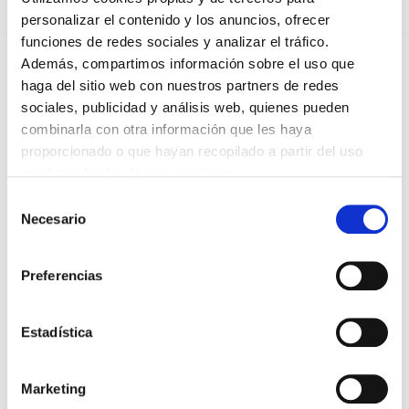
personalizar el contenido y los anuncios, ofrecer
funciones de redes sociales y analizar el tráfico.
*Campos obligatorios
Además, compartimos información sobre el uso que
haga del sitio web con nuestros partners de redes
sociales, publicidad y análisis web, quienes pueden
combinarla con otra información que les haya
proporcionado o que hayan recopilado a partir del uso
He leido y acepto la
Política de privacidad
*
que haya hecho de sus servicios.
Selección
Necesario
de
consentimiento
DESTACADAS
Preferencias
SANIDAD CREA UN DIPLOMA OFICIAL PARA RECONOCER LA
LABOR DE LOS TUTORES DE RESIDENTES
06/08/2026
Estadística
LA ALIANZA MÉDICA POR LA SALUD PLANETARIA SE ADHIERE
AL PACTO DE ESTADO FRENTE A LA EMERGENCIA CLIMÁTICA
03/08/2026
Marketing
PREMIOS DE LA REAL ACADEMIA DE MEDICINA DE GALICIA