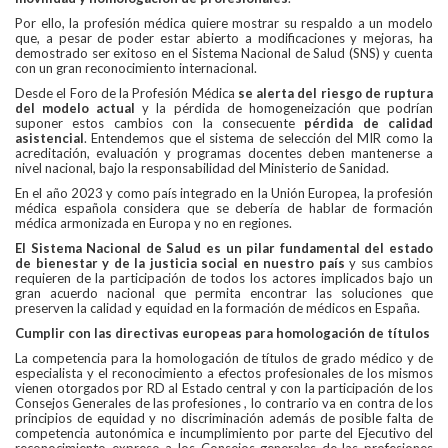
Por ello, la profesión médica quiere mostrar su respaldo a un modelo
que, a pesar de poder estar abierto a modificaciones y mejoras, ha
demostrado ser exitoso en el Sistema Nacional de Salud (SNS) y cuenta
con un gran reconocimiento internacional.
Desde el Foro de la Profesión Médica
se alerta del riesgo de ruptura
del modelo actual
y la pérdida de homogeneización que podrían
suponer estos cambios con la consecuente
pérdida de calidad
asistencial
. Entendemos que el sistema de selección del MIR como la
acreditación, evaluación y programas docentes deben mantenerse a
nivel nacional, bajo la responsabilidad del Ministerio de Sanidad.
En el año 2023 y como país integrado en la Unión Europea, la profesión
médica española considera que se debería de hablar de formación
médica armonizada en Europa y no en regiones.
El Sistema Nacional de Salud es un pilar fundamental del estado
de bienestar y de la justicia social en nuestro país
y sus cambios
requieren de la participación de todos los actores implicados bajo un
gran acuerdo nacional que permita encontrar las soluciones que
preserven la calidad y equidad en la formación de médicos en España.
Cumplir con las directivas europeas para homologación de títulos
La competencia para la homologación de títulos de grado médico y de
especialista y el reconocimiento a efectos profesionales de los mismos
vienen otorgados por RD al Estado central y con la participación de los
Consejos Generales de las profesiones , lo contrario va en contra de los
principios de equidad y no discriminación además de posible falta de
competencia autonómica e incumplimiento por parte del Ejecutivo del