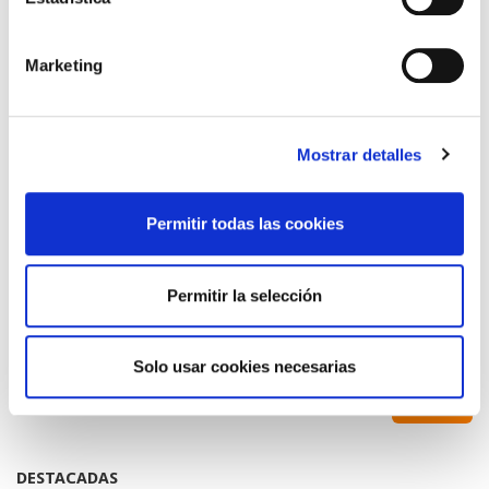
Volver
Compartir en:
Marketing
HAZ UN COMENTARIO
Mostrar detalles
Permitir todas las cookies
*Campos obligatorios
Permitir la selección
Solo usar cookies necesarias
He leido y acepto la
Política de privacidad
*
DESTACADAS