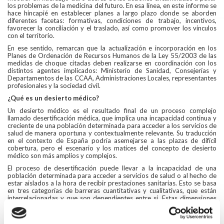
los problemas de la medicina del futuro. En esa línea, en este informe se
hace hincapié en establecer planes a largo plazo donde se aborden
diferentes facetas: formativas, condiciones de trabajo, incentivos,
favorecer la conciliación y el traslado, así como promover los vínculos
con el territorio.
En ese sentido, remarcan que la actualización e incorporación en los
Planes de Ordenación de Recursos Humanos de la Ley 55/2003 de las
medidas de choque citadas deben realizarse en coordinación con los
distintos agentes implicados: Ministerio de Sanidad, Consejerías y
Departamentos de las CCAA, Administraciones Locales, representantes
profesionales y la sociedad civil.
¿Qué es un desierto médico?
Un desierto médico es el resultado final de un proceso complejo
llamado desertificación médica, que implica una incapacidad continua y
creciente de una población determinada para acceder a los servicios de
salud de manera oportuna y contextualmente relevante. Su traducción
en el contexto de España podría asemejarse a las plazas de difícil
cobertura, pero el escenario y los matices del concepto de desierto
médico son más amplios y complejos.
El proceso de desertificación puede llevar a la incapacidad de una
población determinada para acceder a servicios de salud o al hecho de
estar aislados a la hora de recibir prestaciones sanitarias. Esto se basa
en tres categorías de barreras cuantitativas y cualitativas, que están
interrelacionadas y que son dependientes entre sí. Estas dimensiones
son: el acceso físico, las barreras sociales y las barreras en las políticas
públicas. Dichas dimensiones están fundamentadas en la disponibilidad
de trabajadores de la salud, instalaciones sanitarias y tecnologías