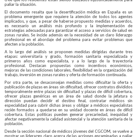
paliar la situación.
El documento resalta que la desertificación médica en España es un
problema emergente que requiere la atención de todos los agentes
implicados, y que, a pesar de haberse propuesto medidas y acuerdos,
es necesario un análisis más profundo y la implementación de
estrategias adecuadas para garantizar el acceso a servicios de salud en
zonas rurales. Se incide además en la necesidad de un claro liderazgo
profesional en el abordaje del problema para evitar problemas que
afecten a la población.
A lo largo del análisis se proponen medidas dirigidas durante tres
etapas: universitaria y grado, formación sanitaria especializada y
primeros años como especialista, y a lo largo de la trayectoria
profesional. Destacan propuestas como incentivos económicos,
mejoras de las condiciones laborales, flexibilidad en la organización del
trabajo, inversión en zonas rurales y oferta de formación continuada.
Por otra parte, se desaconsejan medidas como dificultar la oferta y
publicación de plazas en áreas sin dificultad, ofrecer contratos divididos
temporalmente entre plazas sin dificultad y plazas de difícil cobertura,
ofrecer plazas genéricas en un área de salud donde la jefatura o
dirección puedan decidir el destino final, contratar médicos sin
especialidad para cubrir dichas áreas y obligar a médicos especialistas
recién formados a quedarse en su unidad docente en áreas de difícil
cobertura. Estas políticas pueden generar precariedad, inequidad y
afectar negativamente la calidad asistencial y la atención sanitaria de la
población.
Desde la sección nacional de médicos jóvenes del CGCOM, se vuelve a
mostrar un liderazgo claro acerca de las acciones encaminadas a paliar