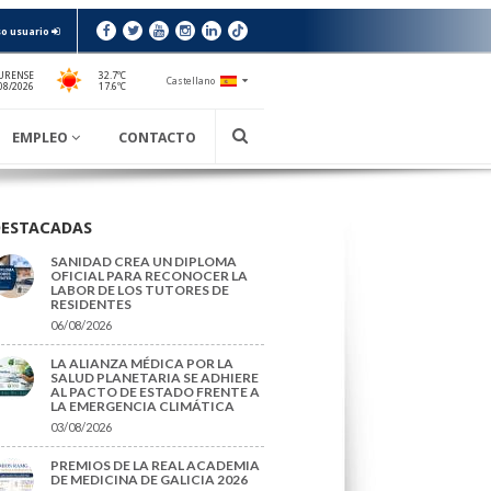
o usuario
URENSE
32.7ºC
Castellano
17.6ºC
08/2026
EMPLEO
CONTACTO
DESTACADAS
SANIDAD CREA UN DIPLOMA
OFICIAL PARA RECONOCER LA
LABOR DE LOS TUTORES DE
RESIDENTES
06/08/2026
LA ALIANZA MÉDICA POR LA
SALUD PLANETARIA SE ADHIERE
AL PACTO DE ESTADO FRENTE A
LA EMERGENCIA CLIMÁTICA
03/08/2026
PREMIOS DE LA REAL ACADEMIA
DE MEDICINA DE GALICIA 2026