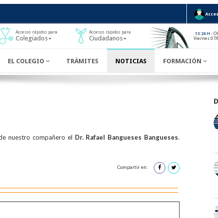
Acces
Accesos rápidos para
Accesos rápidos para
- O
13:26 H
Colegiados
Ciudadanos
Viernes 07/
EL COLEGIO
TRÁMITES
NOTICIAS
FORMACIÓN
 de nuestro compañero el
Dr. Rafael Bangueses Bangueses
.
Compartir en: