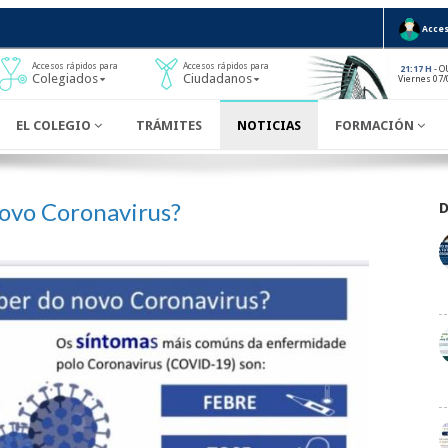
Acces
Accesos rápidos para
Accesos rápidos para
- O
21:17 H
Colegiados
Ciudadanos
Viernes 07/
EL COLEGIO
TRÁMITES
NOTICIAS
FORMACIÓN
ovo Coronavirus?