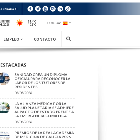
o usuario
URENSE
31.4ºC
Castellano
17.6ºC
08/2026
EMPLEO
CONTACTO
DESTACADAS
SANIDAD CREA UN DIPLOMA
OFICIAL PARA RECONOCER LA
LABOR DE LOS TUTORES DE
RESIDENTES
06/08/2026
LA ALIANZA MÉDICA POR LA
SALUD PLANETARIA SE ADHIERE
AL PACTO DE ESTADO FRENTE A
LA EMERGENCIA CLIMÁTICA
03/08/2026
PREMIOS DE LA REAL ACADEMIA
DE MEDICINA DE GALICIA 2026