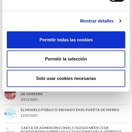
DISPONIBLE LA GRABACIÓN DE LA JORNADA «SALUD,
SOSTENIBILIDAD Y SISTEMA SANITARIO: UN COMPROMISO
DE PAÍS»
22/06/2026
Mostrar detalles
GRABACIONES EN CONSULTAS MÉDICAS: RECURSOS
INFORMATIVOS Y CARTELERÍA PARA PROFESIONALES
MÉDICOS
Permitir todas las cookies
06/05/2026
Permitir la selección
LO MÁS LEÍDO
ACLARACIONES PARA LA CUMPLIMENTACIÓN DEL NUEVO
CERTIFICADO DE DEFUNCIÓN
Solo usar cookies necesarias
27/10/2020
PANDEMIA E NADAL. CARTA ABERTA DO COLEXIO MÉDICO
DE OURENSE
20/12/2020
EL MODELO PÚBLICO-PRIVADO EN EL PUERTA DE HIERRO
12/07/2010
CARTA DE ADHESIÓN CON EL COLEGIO MÉDICO DE
PONTEVEDRA SOBRE LAS ACTUACIONES DE LA GERENCIA