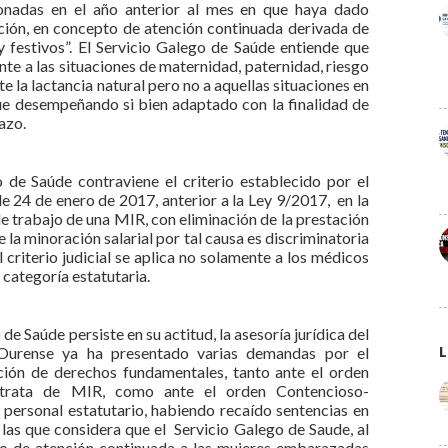
bonadas en el año anterior al mes en que haya dado
ción, en concepto de atención continuada derivada de
y festivos”. El Servicio Galego de Saúde entiende que
ente a las situaciones de maternidad, paternidad, riesgo
e la lactancia natural pero no a aquellas situaciones en
gue desempeñando si bien adaptado con la finalidad de
azo.
 de Saúde contraviene el criterio establecido por el
e 24 de enero de 2017, anterior a la Ley 9/2017, en la
e trabajo de una MIR, con eliminación de la prestación
e la minoración salarial por tal causa es discriminatoria
 criterio judicial se aplica no solamente a los médicos
r categoría estatutaria.
e Saúde persiste en su actitud, la asesoría jurídica del
Ourense ya ha presentado varias demandas por el
L
ción de derechos fundamentales, tanto ante el orden
se trata de MIR, como ante el orden Contencioso-
 personal estatutario, habiendo recaído sentencias en
las que considera que el Servicio Galego de Saude, al
o de atención continuada a las mujeres embarazadas