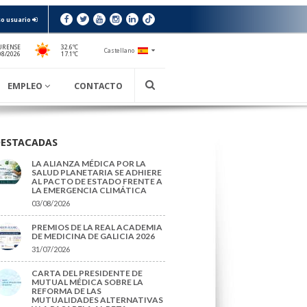
o usuario
URENSE
32.6ºC
Castellano
17.1ºC
08/2026
EMPLEO
CONTACTO
DESTACADAS
LA ALIANZA MÉDICA POR LA
SALUD PLANETARIA SE ADHIERE
AL PACTO DE ESTADO FRENTE A
LA EMERGENCIA CLIMÁTICA
03/08/2026
PREMIOS DE LA REAL ACADEMIA
DE MEDICINA DE GALICIA 2026
31/07/2026
CARTA DEL PRESIDENTE DE
MUTUAL MÉDICA SOBRE LA
REFORMA DE LAS
MUTUALIDADES ALTERNATIVAS