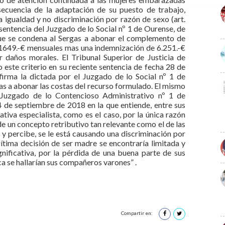
secuencia de la adaptación de su puesto de trabajo,
a igualdad y no discriminación por razón de sexo (art.
la sentencia del Juzgado de lo Social nº 1 de Ourense, de
ue se condena al Sergas a abonar el complemento de
 1649.-€ mensuales mas una indemnización de 6.251.-€
 daños morales. El Tribunal Superior de Justicia de
 este criterio en su reciente sentencia de fecha 28 de
irma la dictada por el Juzgado de lo Social nº 1 de
s a abonar las costas del recurso formulado. El mismo
 Juzgado de lo Contencioso Administrativo nº 1 de
4 de septiembre de 2018 en la que entiende, entre sus
ativa especialista, como es el caso, por la única razón
de un concepto retributivo tan relevante como el de las
 y percibe, se le está causando una discriminación por
gítima decisión de ser madre se encontraría limitada y
nificativa, por la pérdida de una buena parte de sus
ca se hallarían sus compañeros varones” .
Compartir en: