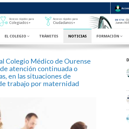
Acces
Accesos rápidos para
Accesos rápidos para
- O
09:17 H
Colegiados
Ciudadanos
Jueves 06/
EL COLEGIO
TRÁMITES
NOTICIAS
FORMACIÓN
 al Colegio Médico de Ourense
de atención continuada o
s, en las situaciones de
de trabajo por maternidad