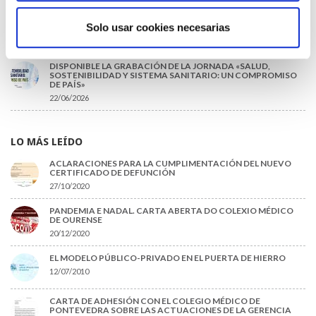
INFORME SOBRE LA CONSOLIDACIÓN DE GRADO A LAS/LOS
COLEGIADAS/OS EN ACTIVO QUE HAN EJERCIDO O EJERCEN
Solo usar cookies necesarias
PUESTOS DE JEFATURA / DIRECCIÓN / COORDINACIÓN
03/07/2026
DISPONIBLE LA GRABACIÓN DE LA JORNADA «SALUD,
SOSTENIBILIDAD Y SISTEMA SANITARIO: UN COMPROMISO
DE PAÍS»
22/06/2026
LO MÁS LEÍDO
ACLARACIONES PARA LA CUMPLIMENTACIÓN DEL NUEVO
CERTIFICADO DE DEFUNCIÓN
27/10/2020
PANDEMIA E NADAL. CARTA ABERTA DO COLEXIO MÉDICO
DE OURENSE
20/12/2020
EL MODELO PÚBLICO-PRIVADO EN EL PUERTA DE HIERRO
12/07/2010
CARTA DE ADHESIÓN CON EL COLEGIO MÉDICO DE
PONTEVEDRA SOBRE LAS ACTUACIONES DE LA GERENCIA