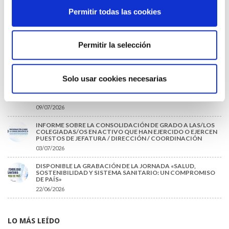
TRÁFICO SUPRIME LAS EXENCIONES MÉDICAS PARA EL USO
Permitir todas las cookies
DEL CASCO Y DEL CINTURÓN DE SEGURIDAD
13/07/2026
EL AUMENTO DE PRIMAS A MUFACE NO MEJORA LAS
Permitir la selección
CONDICIONES DE LOS MÉDICOS QUE ATIENDEN A
MUTUALISTAS
09/07/2026
Solo usar cookies necesarias
EL COLEGIO DE MÉDICOS DE OURENSE EXIGE MEDIDAS
URGENTES ANTE LA SITUACIÓN CRÍTICA DEL SERVICIO DE
URGENCIAS DEL CHUO
09/07/2026
INFORME SOBRE LA CONSOLIDACIÓN DE GRADO A LAS/LOS
COLEGIADAS/OS EN ACTIVO QUE HAN EJERCIDO O EJERCEN
PUESTOS DE JEFATURA / DIRECCIÓN / COORDINACIÓN
03/07/2026
DISPONIBLE LA GRABACIÓN DE LA JORNADA «SALUD,
SOSTENIBILIDAD Y SISTEMA SANITARIO: UN COMPROMISO
DE PAÍS»
22/06/2026
LO MÁS LEÍDO