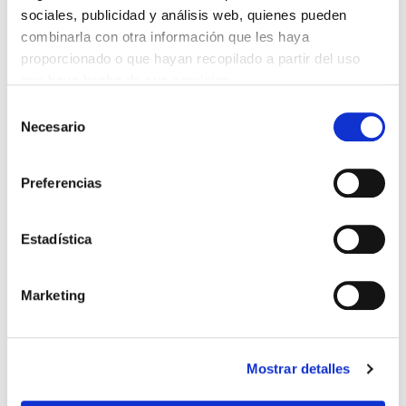
sociales, publicidad y análisis web, quienes pueden
combinarla con otra información que les haya
proporcionado o que hayan recopilado a partir del uso
DESTACADAS
que haya hecho de sus servicios.
SANIDAD CREA UN DIPLOMA OFICIAL PARA RECONOCER LA
LABOR DE LOS TUTORES DE RESIDENTES
Selección
06/08/2026
Necesario
de
consentimiento
LA ALIANZA MÉDICA POR LA SALUD PLANETARIA SE ADHIERE
AL PACTO DE ESTADO FRENTE A LA EMERGENCIA CLIMÁTICA
Preferencias
03/08/2026
PREMIOS DE LA REAL ACADEMIA DE MEDICINA DE GALICIA
2026
Estadística
31/07/2026
CARTA DEL PRESIDENTE DE MUTUAL MÉDICA SOBRE LA
REFORMA DE LAS MUTUALIDADES ALTERNATIVAS Y LA
Marketing
PASARELA AL RETA
28/07/2026
EL COLEGIO MÉDICO DE OURENSE CONVOCA EL I CERTAMEN
DE CASOS CLÍNICOS PARA MÉDICOS INTERNOS RESIDENTES
Mostrar detalles
(MIR)
22/07/2026