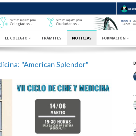
Acces
Accesos rápidos para
Accesos rápidos para
- O
05:20 H
Colegiados
Ciudadanos
Lunes 10/
EL COLEGIO
TRÁMITES
NOTICIAS
FORMACIÓN
dicina: "American Splendor"