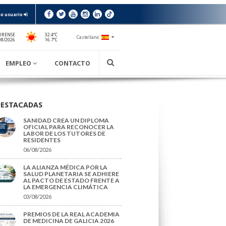
o usuario
URENSE
32.4ºC
Castellano
16.7ºC
08/2026
EMPLEO
CONTACTO
DESTACADAS
SANIDAD CREA UN DIPLOMA
OFICIAL PARA RECONOCER LA
LABOR DE LOS TUTORES DE
RESIDENTES
06/08/2026
LA ALIANZA MÉDICA POR LA
SALUD PLANETARIA SE ADHIERE
AL PACTO DE ESTADO FRENTE A
LA EMERGENCIA CLIMÁTICA
03/08/2026
PREMIOS DE LA REAL ACADEMIA
DE MEDICINA DE GALICIA 2026