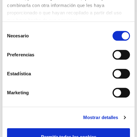
combinarla con otra información que les haya
DESTACADAS
proporcionado o que hayan recopilado a partir del uso
SANIDAD CREA UN DIPLOMA OFICIAL PARA RECONOCER LA
que haya hecho de sus servicios.
LABOR DE LOS TUTORES DE RESIDENTES
06/08/2026
Selección
Necesario
de
LA ALIANZA MÉDICA POR LA SALUD PLANETARIA SE ADHIERE
AL PACTO DE ESTADO FRENTE A LA EMERGENCIA CLIMÁTICA
consentimiento
03/08/2026
Preferencias
PREMIOS DE LA REAL ACADEMIA DE MEDICINA DE GALICIA
2026
31/07/2026
Estadística
CARTA DEL PRESIDENTE DE MUTUAL MÉDICA SOBRE LA
REFORMA DE LAS MUTUALIDADES ALTERNATIVAS Y LA
PASARELA AL RETA
Marketing
28/07/2026
EL COLEGIO MÉDICO DE OURENSE CONVOCA EL I CERTAMEN
DE CASOS CLÍNICOS PARA MÉDICOS INTERNOS RESIDENTES
(MIR)
Mostrar detalles
22/07/2026
TRÁFICO SUPRIME LAS EXENCIONES MÉDICAS PARA EL USO
DEL CASCO Y DEL CINTURÓN DE SEGURIDAD
Permitir todas las cookies