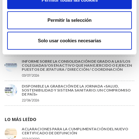
13/07/2026
EL AUMENTO DE PRIMAS A MUFACE NO MEJORA LAS
CONDICIONES DE LOS MÉDICOS QUE ATIENDEN A
MUTUALISTAS
Permitir la selección
09/07/2026
EL COLEGIO DE MÉDICOS DE OURENSE EXIGE MEDIDAS
Solo usar cookies necesarias
URGENTES ANTE LA SITUACIÓN CRÍTICA DEL SERVICIO DE
URGENCIAS DEL CHUO
09/07/2026
INFORME SOBRE LA CONSOLIDACIÓN DE GRADO A LAS/LOS
COLEGIADAS/OS EN ACTIVO QUE HAN EJERCIDO O EJERCEN
PUESTOS DE JEFATURA / DIRECCIÓN / COORDINACIÓN
03/07/2026
DISPONIBLE LA GRABACIÓN DE LA JORNADA «SALUD,
SOSTENIBILIDAD Y SISTEMA SANITARIO: UN COMPROMISO
DE PAÍS»
22/06/2026
LO MÁS LEÍDO
ACLARACIONES PARA LA CUMPLIMENTACIÓN DEL NUEVO
CERTIFICADO DE DEFUNCIÓN
27/10/2020