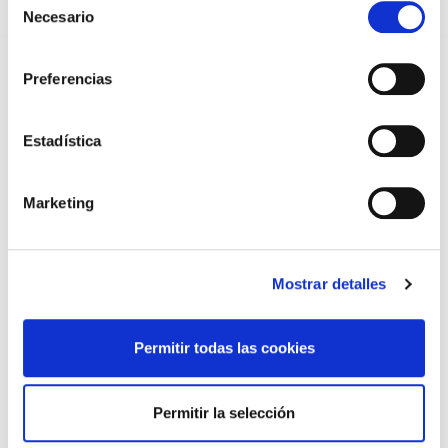
2026
Necesario
de
31/07/2026
consentimiento
CARTA DEL PRESIDENTE DE MUTUAL MÉDICA SOBRE LA
REFORMA DE LAS MUTUALIDADES ALTERNATIVAS Y LA
Preferencias
PASARELA AL RETA
28/07/2026
EL COLEGIO MÉDICO DE OURENSE CONVOCA EL I CERTAMEN
Estadística
DE CASOS CLÍNICOS PARA MÉDICOS INTERNOS RESIDENTES
(MIR)
22/07/2026
Marketing
TRÁFICO SUPRIME LAS EXENCIONES MÉDICAS PARA EL USO
DEL CASCO Y DEL CINTURÓN DE SEGURIDAD
13/07/2026
Mostrar detalles
EL AUMENTO DE PRIMAS A MUFACE NO MEJORA LAS
CONDICIONES DE LOS MÉDICOS QUE ATIENDEN A
MUTUALISTAS
09/07/2026
Permitir todas las cookies
EL COLEGIO DE MÉDICOS DE OURENSE EXIGE MEDIDAS
URGENTES ANTE LA SITUACIÓN CRÍTICA DEL SERVICIO DE
URGENCIAS DEL CHUO
Permitir la selección
09/07/2026
INFORME SOBRE LA CONSOLIDACIÓN DE GRADO A LAS/LOS