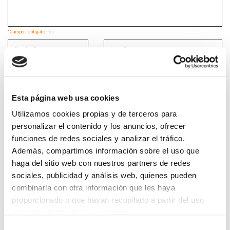
*Campos obligatorios
He leido y acepto la
Política de privacidad
*
Esta página web usa cookies
Utilizamos cookies propias y de terceros para
personalizar el contenido y los anuncios, ofrecer
funciones de redes sociales y analizar el tráfico.
DESTACADAS
Además, compartimos información sobre el uso que
SANIDAD CREA UN DIPLOMA OFICIAL PARA RECONOCER LA
haga del sitio web con nuestros partners de redes
LABOR DE LOS TUTORES DE RESIDENTES
06/08/2026
sociales, publicidad y análisis web, quienes pueden
combinarla con otra información que les haya
LA ALIANZA MÉDICA POR LA SALUD PLANETARIA SE ADHIERE
AL PACTO DE ESTADO FRENTE A LA EMERGENCIA CLIMÁTICA
proporcionado o que hayan recopilado a partir del uso
03/08/2026
que haya hecho de sus servicios.
PREMIOS DE LA REAL ACADEMIA DE MEDICINA DE GALICIA
Selección