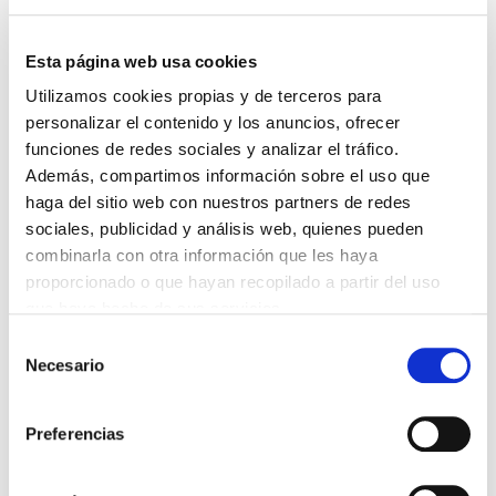
DESTACADAS
SANIDAD CREA UN DIPLOMA OFICIAL PARA RECONOCER LA
LABOR DE LOS TUTORES DE RESIDENTES
Esta página web usa cookies
06/08/2026
Utilizamos cookies propias y de terceros para
LA ALIANZA MÉDICA POR LA SALUD PLANETARIA SE ADHIERE
personalizar el contenido y los anuncios, ofrecer
AL PACTO DE ESTADO FRENTE A LA EMERGENCIA CLIMÁTICA
funciones de redes sociales y analizar el tráfico.
03/08/2026
Además, compartimos información sobre el uso que
PREMIOS DE LA REAL ACADEMIA DE MEDICINA DE GALICIA
haga del sitio web con nuestros partners de redes
2026
31/07/2026
sociales, publicidad y análisis web, quienes pueden
combinarla con otra información que les haya
CARTA DEL PRESIDENTE DE MUTUAL MÉDICA SOBRE LA
REFORMA DE LAS MUTUALIDADES ALTERNATIVAS Y LA
proporcionado o que hayan recopilado a partir del uso
PASARELA AL RETA
que haya hecho de sus servicios.
28/07/2026
Selección
EL COLEGIO MÉDICO DE OURENSE CONVOCA EL I CERTAMEN
Necesario
DE CASOS CLÍNICOS PARA MÉDICOS INTERNOS RESIDENTES
de
(MIR)
consentimiento
22/07/2026
Preferencias
TRÁFICO SUPRIME LAS EXENCIONES MÉDICAS PARA EL USO
DEL CASCO Y DEL CINTURÓN DE SEGURIDAD
13/07/2026