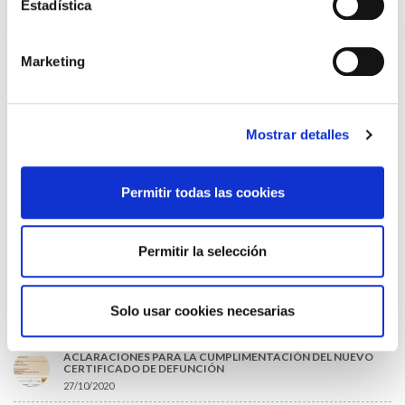
Estadística
EL AUMENTO DE PRIMAS A MUFACE NO MEJORA LAS
CONDICIONES DE LOS MÉDICOS QUE ATIENDEN A
MUTUALISTAS
09/07/2026
Marketing
EL COLEGIO DE MÉDICOS DE OURENSE EXIGE MEDIDAS
URGENTES ANTE LA SITUACIÓN CRÍTICA DEL SERVICIO DE
URGENCIAS DEL CHUO
09/07/2026
Mostrar detalles
INFORME SOBRE LA CONSOLIDACIÓN DE GRADO A LAS/LOS
COLEGIADAS/OS EN ACTIVO QUE HAN EJERCIDO O EJERCEN
PUESTOS DE JEFATURA / DIRECCIÓN / COORDINACIÓN
Permitir todas las cookies
03/07/2026
DISPONIBLE LA GRABACIÓN DE LA JORNADA «SALUD,
SOSTENIBILIDAD Y SISTEMA SANITARIO: UN COMPROMISO
Permitir la selección
DE PAÍS»
22/06/2026
Solo usar cookies necesarias
LO MÁS LEÍDO
ACLARACIONES PARA LA CUMPLIMENTACIÓN DEL NUEVO
CERTIFICADO DE DEFUNCIÓN
27/10/2020